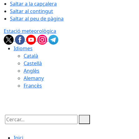
Saltar a la capçalera
Saltar al contingut
Saltar al peu de pàgina
Estació meteorològica
Idiomes
Català
Castellà
Anglès
Alemany
Francès
10.08.2026 | 18:54
Cercar:
Inici