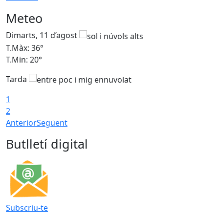
Meteo
Dimarts, 11 d’agost
D
T.Màx: 36°
T
T.Min: 20°
T
Tarda
T
1
2
Anterior
Següent
Butlletí digital
Subscriu-te