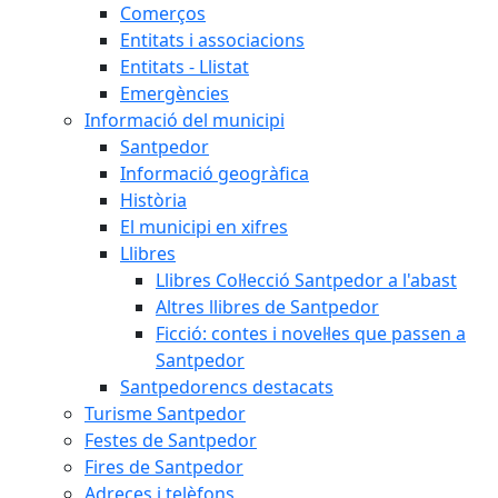
Comerços
Entitats i associacions
Entitats - Llistat
Emergències
Informació del municipi
Santpedor
Informació geogràfica
Història
El municipi en xifres
Llibres
Llibres Col·lecció Santpedor a l'abast
Altres llibres de Santpedor
Ficció: contes i novel·les que passen a
Santpedor
Santpedorencs destacats
Turisme Santpedor
Festes de Santpedor
Fires de Santpedor
Adreces i telèfons