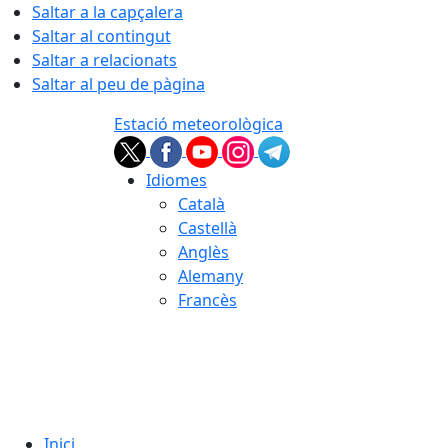
Saltar a la capçalera
Saltar al contingut
Saltar a relacionats
Saltar al peu de pàgina
Estació meteorològica
Idiomes
Català
Castellà
Anglès
Alemany
Francès
08.08.2026 | 02:53
Inici