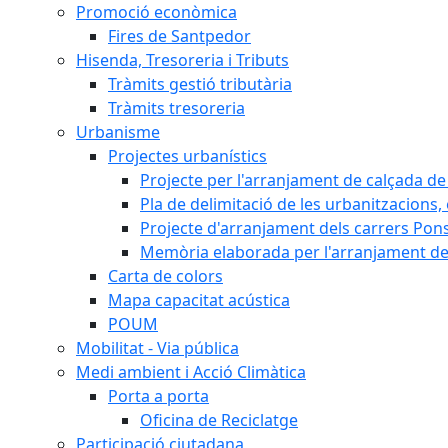
Promoció econòmica
Fires de Santpedor
Hisenda, Tresoreria i Tributs
Tràmits gestió tributària
Tràmits tresoreria
Urbanisme
Projectes urbanístics
Projecte per l'arranjament de calçada de 
Pla de delimitació de les urbanitzacions, e
Projecte d'arranjament dels carrers Pons
Memòria elaborada per l'arranjament de 
Carta de colors
Mapa capacitat acústica
POUM
Mobilitat - Via pública
Medi ambient i Acció Climàtica
Porta a porta
Oficina de Reciclatge
Participació ciutadana