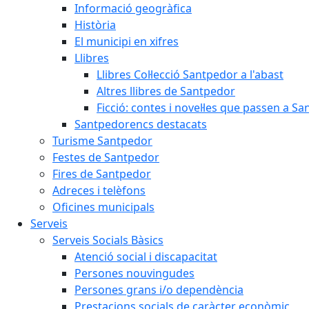
Informació geogràfica
Història
El municipi en xifres
Llibres
Llibres Col·lecció Santpedor a l'abast
Altres llibres de Santpedor
Ficció: contes i novel·les que passen a S
Santpedorencs destacats
Turisme Santpedor
Festes de Santpedor
Fires de Santpedor
Adreces i telèfons
Oficines municipals
Serveis
Serveis Socials Bàsics
Atenció social i discapacitat
Persones nouvingudes
Persones grans i/o dependència
Prestacions socials de caràcter econòmic