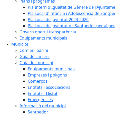
Plans i programes
Pla Intern d'Igualtat de Gènere de l'Ajunta
Pla Local d'Infància i Adolescència de Santp
Pla Local de Joventut 2023-2026
Pla Local de Joventut de Santpedor per al pe
Govern obert i transparència
Equipaments municipals
Municipi
Com arribar-hi
Guia de carrers
Guia del municipi
Equipaments municipals
Empreses i polígons
Comerços
Entitats i associacions
Entitats - Llistat
Emergències
Informació del municipi
Santpedor