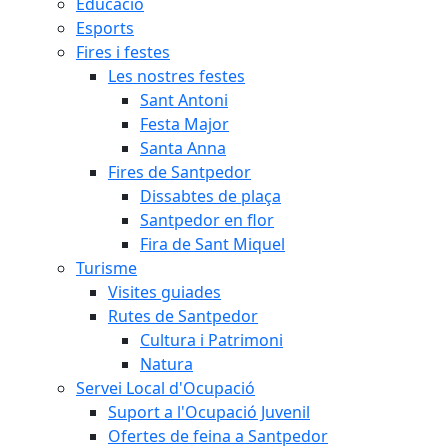
Educació
Esports
Fires i festes
Les nostres festes
Sant Antoni
Festa Major
Santa Anna
Fires de Santpedor
Dissabtes de plaça
Santpedor en flor
Fira de Sant Miquel
Turisme
Visites guiades
Rutes de Santpedor
Cultura i Patrimoni
Natura
Servei Local d'Ocupació
Suport a l'Ocupació Juvenil
Ofertes de feina a Santpedor