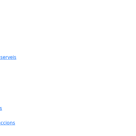
 serveis
s
uccions