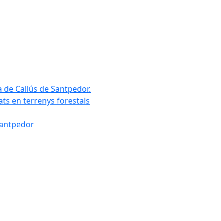
a de Callús de Santpedor.
uats en terrenys forestals
Santpedor