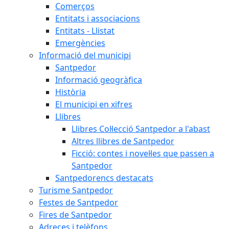
Comerços
Entitats i associacions
Entitats - Llistat
Emergències
Informació del municipi
Santpedor
Informació geogràfica
Història
El municipi en xifres
Llibres
Llibres Col·lecció Santpedor a l'abast
Altres llibres de Santpedor
Ficció: contes i novel·les que passen a
Santpedor
Santpedorencs destacats
Turisme Santpedor
Festes de Santpedor
Fires de Santpedor
Adreces i telèfons