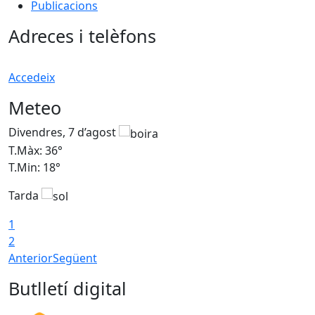
Publicacions
Adreces i telèfons
Accedeix
Meteo
Divendres, 7 d’agost
D
T.Màx: 36°
T
T.Min: 18°
T
Tarda
T
1
2
Anterior
Següent
Butlletí digital