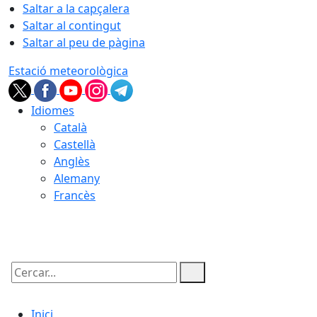
Saltar a la capçalera
Saltar al contingut
Saltar al peu de pàgina
Estació meteorològica
Idiomes
Català
Castellà
Anglès
Alemany
Francès
07.08.2026 | 09:45
Cercar:
Inici