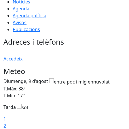
Notícies
Agenda
Agenda política
Avisos
Publicacions
Adreces i telèfons
Accedeix
Meteo
Diumenge, 9 d’agost
D
T.Màx: 38°
T
T.Min: 17°
T
Tarda
T
1
2