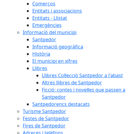
Comerços
Entitats i associacions
Entitats - Llistat
Emergències
Informació del municipi
Santpedor
Informació geogràfica
Història
El municipi en xifres
Llibres
Llibres Col·lecció Santpedor a l'abast
Altres llibres de Santpedor
Ficció: contes i novel·les que passen a
Santpedor
Santpedorencs destacats
Turisme Santpedor
Festes de Santpedor
Fires de Santpedor
Adreces i telèfons