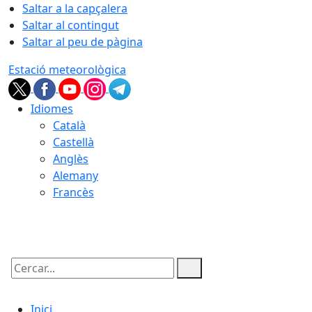
Saltar a la capçalera
Saltar al contingut
Saltar al peu de pàgina
Estació meteorològica
Idiomes
Català
Castellà
Anglès
Alemany
Francès
08.08.2026 | 16:38
Cercar:
Inici