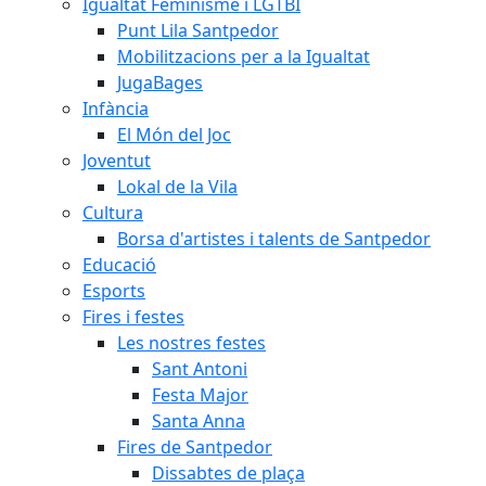
Igualtat Feminisme i LGTBI
Punt Lila Santpedor
Mobilitzacions per a la Igualtat
JugaBages
Infància
El Món del Joc
Joventut
Lokal de la Vila
Cultura
Borsa d'artistes i talents de Santpedor
Educació
Esports
Fires i festes
Les nostres festes
Sant Antoni
Festa Major
Santa Anna
Fires de Santpedor
Dissabtes de plaça