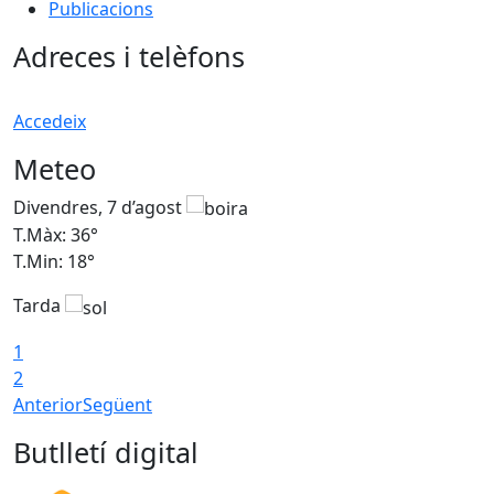
Publicacions
Adreces i telèfons
Accedeix
Meteo
Divendres, 7 d’agost
D
T.Màx: 36°
T
T.Min: 18°
T
Tarda
T
1
2
Anterior
Següent
Butlletí digital