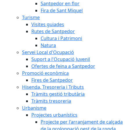
Santpedor en flor
Fira de Sant Miquel
Turisme
Visites guiades
Rutes de Santpedor
Cultura i Patrimoni
Natura
Servei Local d'Ocupació
Suport a l'Ocupació Juvenil
Ofertes de feina a Santpedor
Promoció econòmica
Fires de Santpedor
Hisenda, Tresoreria i Tributs
Tràmits gestió tributària
Tràmits tresoreria
Urbanisme
Projectes urbanístics
Projecte per l'arranjament de calçada
de la prolongació oest de la ronda