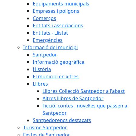
Equipaments municipals
Empreses i polígons
Comerços
Entitats i associacions
Entitats - Llistat
Emergències
Informació del municipi
Santpedor
Informació geogràfica
Història
El municipi en xifres
Llibres
Llibres Col·lecció Santpedor a l'abast
Altres llibres de Santpedor
Ficció: contes i novel·les que passen a
Santpedor
Santpedorencs destacats
Turisme Santpedor
Festes de Santpedor