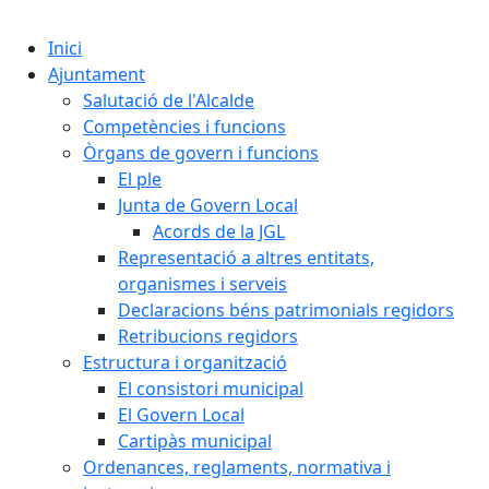
Cercar:
Inici
Ajuntament
Salutació de l'Alcalde
Competències i funcions
Òrgans de govern i funcions
El ple
Junta de Govern Local
Acords de la JGL
Representació a altres entitats,
organismes i serveis
Declaracions béns patrimonials regidors
Retribucions regidors
Estructura i organització
El consistori municipal
El Govern Local
Cartipàs municipal
Ordenances, reglaments, normativa i