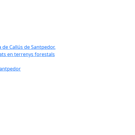
a de Callús de Santpedor.
uats en terrenys forestals
Santpedor