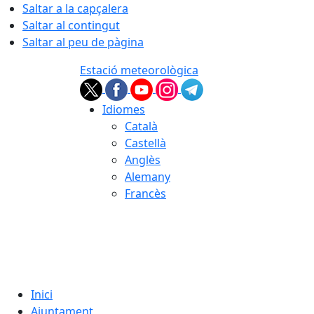
Saltar a la capçalera
Saltar al contingut
Saltar al peu de pàgina
Estació meteorològica
Idiomes
Català
Castellà
Anglès
Alemany
Francès
06.08.2026 | 20:05
Inici
Ajuntament