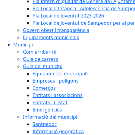
Pla Intern d'Igualtat de Gènere de l'Ajunta
Pla Local d'Infància i Adolescència de Santp
Pla Local de Joventut 2023-2026
Pla Local de Joventut de Santpedor per al pe
Govern obert i transparència
Equipaments municipals
Municipi
Com arribar-hi
Guia de carrers
Guia del municipi
Equipaments municipals
Empreses i polígons
Comerços
Entitats i associacions
Entitats - Llistat
Emergències
Informació del municipi
Santpedor
Informació geogràfica