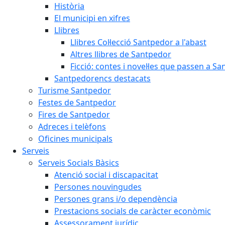
Història
El municipi en xifres
Llibres
Llibres Col·lecció Santpedor a l'abast
Altres llibres de Santpedor
Ficció: contes i novel·les que passen a S
Santpedorencs destacats
Turisme Santpedor
Festes de Santpedor
Fires de Santpedor
Adreces i telèfons
Oficines municipals
Serveis
Serveis Socials Bàsics
Atenció social i discapacitat
Persones nouvingudes
Persones grans i/o dependència
Prestacions socials de caràcter econòmic
Assessorament jurídic