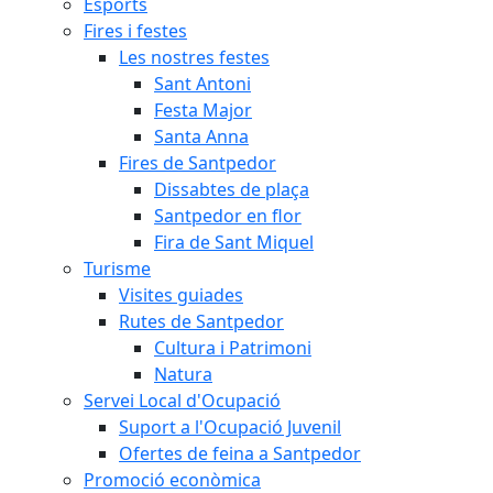
Esports
Fires i festes
Les nostres festes
Sant Antoni
Festa Major
Santa Anna
Fires de Santpedor
Dissabtes de plaça
Santpedor en flor
Fira de Sant Miquel
Turisme
Visites guiades
Rutes de Santpedor
Cultura i Patrimoni
Natura
Servei Local d'Ocupació
Suport a l'Ocupació Juvenil
Ofertes de feina a Santpedor
Promoció econòmica