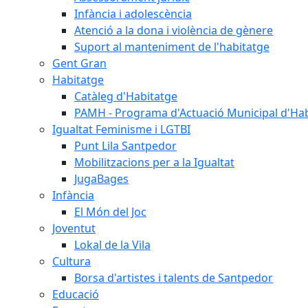
Infància i adolescència
Atenció a la dona i violència de gènere
Suport al manteniment de l'habitatge
Gent Gran
Habitatge
Catàleg d'Habitatge
PAMH - Programa d'Actuació Municipal d'Ha
Igualtat Feminisme i LGTBI
Punt Lila Santpedor
Mobilitzacions per a la Igualtat
JugaBages
Infància
El Món del Joc
Joventut
Lokal de la Vila
Cultura
Borsa d'artistes i talents de Santpedor
Educació