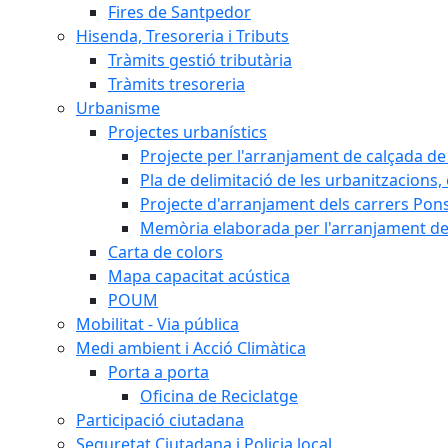
Fires de Santpedor
Hisenda, Tresoreria i Tributs
Tràmits gestió tributària
Tràmits tresoreria
Urbanisme
Projectes urbanístics
Projecte per l'arranjament de calçada de 
Pla de delimitació de les urbanitzacions, e
Projecte d'arranjament dels carrers Pons
Memòria elaborada per l'arranjament de 
Carta de colors
Mapa capacitat acústica
POUM
Mobilitat - Via pública
Medi ambient i Acció Climàtica
Porta a porta
Oficina de Reciclatge
Participació ciutadana
Seguretat Ciutadana i Policia local