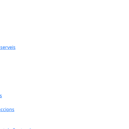
 serveis
s
uccions