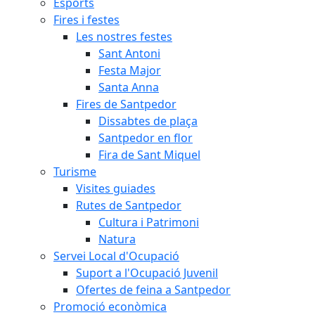
Esports
Fires i festes
Les nostres festes
Sant Antoni
Festa Major
Santa Anna
Fires de Santpedor
Dissabtes de plaça
Santpedor en flor
Fira de Sant Miquel
Turisme
Visites guiades
Rutes de Santpedor
Cultura i Patrimoni
Natura
Servei Local d'Ocupació
Suport a l'Ocupació Juvenil
Ofertes de feina a Santpedor
Promoció econòmica