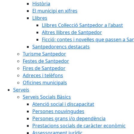
Història
El municipi en xifres
Llibres
Llibres Col·lecció Santpedor a l'abast
Altres llibres de Santpedor
Ficció: contes i novel·les que passen a S
Santpedorencs destacats
Turisme Santpedor
Festes de Santpedor
Fires de Santpedor
Adreces i telèfons
Oficines municipals
Serveis
Serveis Socials Bàsics
Atenció social i discapacitat
Persones nouvingudes
Persones grans i/o dependència
Prestacions socials de caràcter econòmic
Assessorament jurídic