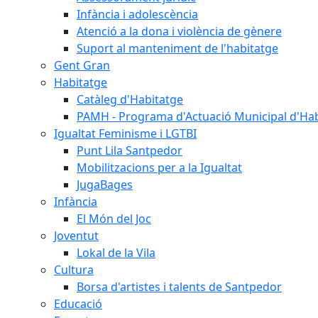
Infància i adolescència
Atenció a la dona i violència de gènere
Suport al manteniment de l'habitatge
Gent Gran
Habitatge
Catàleg d'Habitatge
PAMH - Programa d'Actuació Municipal d'Ha
Igualtat Feminisme i LGTBI
Punt Lila Santpedor
Mobilitzacions per a la Igualtat
JugaBages
Infància
El Món del Joc
Joventut
Lokal de la Vila
Cultura
Borsa d'artistes i talents de Santpedor
Educació