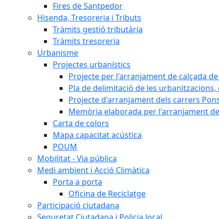
Fires de Santpedor
Hisenda, Tresoreria i Tributs
Tràmits gestió tributària
Tràmits tresoreria
Urbanisme
Projectes urbanístics
Projecte per l'arranjament de calçada de 
Pla de delimitació de les urbanitzacions, e
Projecte d'arranjament dels carrers Pons
Memòria elaborada per l'arranjament de 
Carta de colors
Mapa capacitat acústica
POUM
Mobilitat - Via pública
Medi ambient i Acció Climàtica
Porta a porta
Oficina de Reciclatge
Participació ciutadana
Seguretat Ciutadana i Policia local