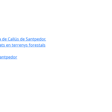
a de Callús de Santpedor.
uats en terrenys forestals
Santpedor