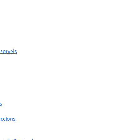
 serveis
s
uccions