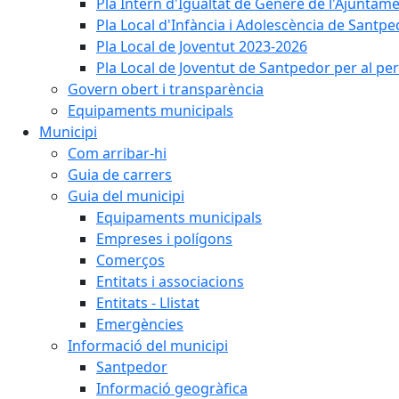
Pla Intern d'Igualtat de Gènere de l'Ajunta
Pla Local d'Infància i Adolescència de Santp
Pla Local de Joventut 2023-2026
Pla Local de Joventut de Santpedor per al pe
Govern obert i transparència
Equipaments municipals
Municipi
Com arribar-hi
Guia de carrers
Guia del municipi
Equipaments municipals
Empreses i polígons
Comerços
Entitats i associacions
Entitats - Llistat
Emergències
Informació del municipi
Santpedor
Informació geogràfica