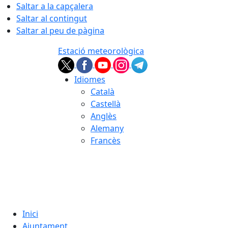
Saltar a la capçalera
Saltar al contingut
Saltar al peu de pàgina
Estació meteorològica
Idiomes
Català
Castellà
Anglès
Alemany
Francès
06.08.2026 | 16:59
Inici
Ajuntament