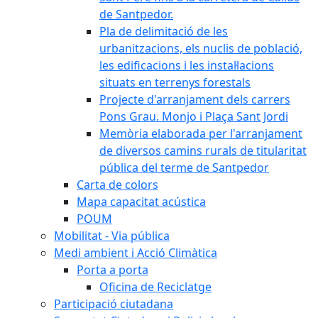
de Santpedor.
Pla de delimitació de les
urbanitzacions, els nuclis de població,
les edificacions i les instal·lacions
situats en terrenys forestals
Projecte d'arranjament dels carrers
Pons Grau. Monjo i Plaça Sant Jordi
Memòria elaborada per l'arranjament
de diversos camins rurals de titularitat
pública del terme de Santpedor
Carta de colors
Mapa capacitat acústica
POUM
Mobilitat - Via pública
Medi ambient i Acció Climàtica
Porta a porta
Oficina de Reciclatge
Participació ciutadana