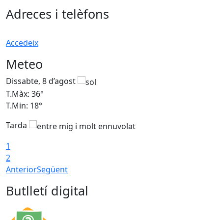
Adreces i telèfons
Accedeix
Meteo
Dissabte, 8 d’agost
D
T.Màx: 36°
T
T.Min: 18°
T
Tarda
1
2
Anterior
Següent
Butlletí digital