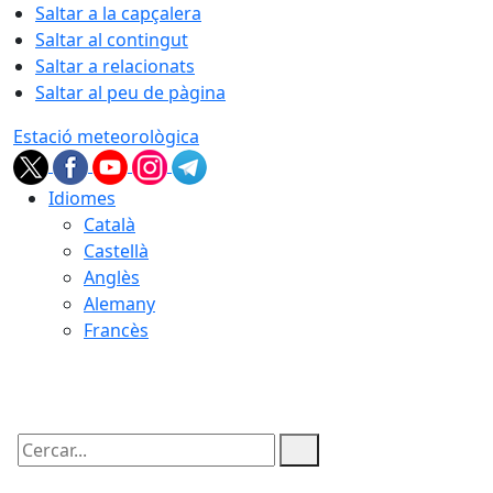
Saltar a la capçalera
Saltar al contingut
Saltar a relacionats
Saltar al peu de pàgina
Estació meteorològica
Idiomes
Català
Castellà
Anglès
Alemany
Francès
08.08.2026 | 08:19
Cercar: