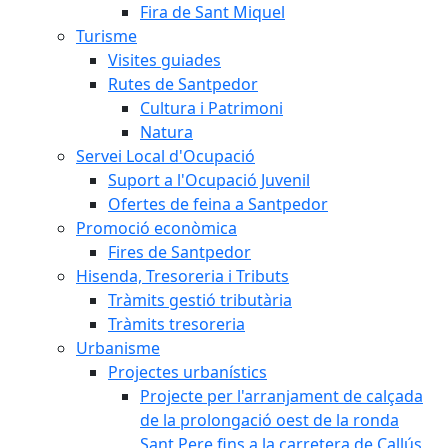
Fira de Sant Miquel
Turisme
Visites guiades
Rutes de Santpedor
Cultura i Patrimoni
Natura
Servei Local d'Ocupació
Suport a l'Ocupació Juvenil
Ofertes de feina a Santpedor
Promoció econòmica
Fires de Santpedor
Hisenda, Tresoreria i Tributs
Tràmits gestió tributària
Tràmits tresoreria
Urbanisme
Projectes urbanístics
Projecte per l'arranjament de calçada
de la prolongació oest de la ronda
Sant Pere fins a la carretera de Callús