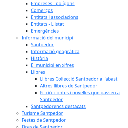
Empreses i polígons
Comerços
Entitats i associacions
Entitats - Llistat
Emergències
Informació del municipi
Santpedor
Informació geogràfica
Història
El municipi en xifres
Llibres
Llibres Col·lecció Santpedor a l'abast
Altres llibres de Santpedor
Ficció: contes i novel·les que passen a
Santpedor
Santpedorencs destacats
Turisme Santpedor
Festes de Santpedor
Fires de Santpedor