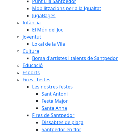
Punt Lila Santpedor
Mobilitzacions per a la Igualtat
JugaBages
Infància
El Món del Joc
Joventut
Lokal de la Vila
Cultura
Borsa d'artistes i talents de Santpedor
Educació
Esports
Fires i festes
Les nostres festes
Sant Antoni
Festa Major
Santa Anna
Fires de Santpedor
Dissabtes de plaça
Santpedor en flor