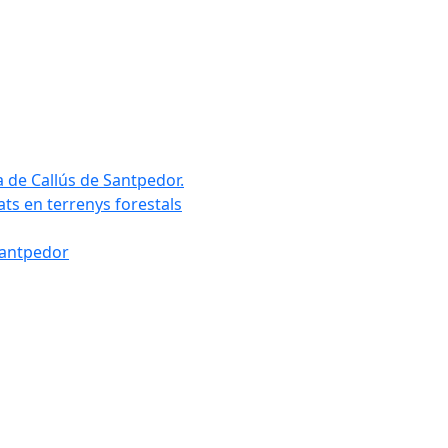
a de Callús de Santpedor.
uats en terrenys forestals
Santpedor