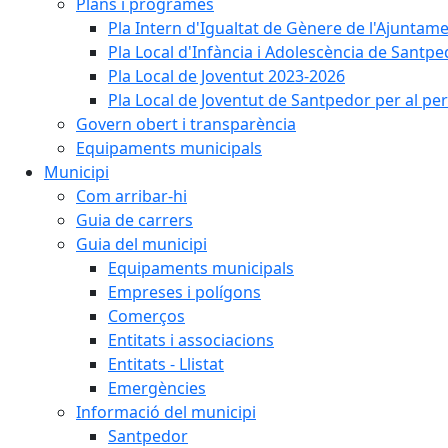
Plans i programes
Pla Intern d'Igualtat de Gènere de l'Ajunta
Pla Local d'Infància i Adolescència de Santp
Pla Local de Joventut 2023-2026
Pla Local de Joventut de Santpedor per al pe
Govern obert i transparència
Equipaments municipals
Municipi
Com arribar-hi
Guia de carrers
Guia del municipi
Equipaments municipals
Empreses i polígons
Comerços
Entitats i associacions
Entitats - Llistat
Emergències
Informació del municipi
Santpedor