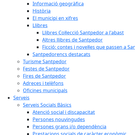
Informació geogràfica
Història
El municipi en xifres
Llibres
Llibres Col·lecció Santpedor a l'abast
Altres llibres de Santpedor
Ficció: contes i novel·les que passen a S
Santpedorencs destacats
Turisme Santpedor
Festes de Santpedor
Fires de Santpedor
Adreces i telèfons
Oficines municipals
Serveis
Serveis Socials Bàsics
Atenció social i discapacitat
Persones nouvingudes
Persones grans i/o dependència
Prestacions socials de caràcter econòmic