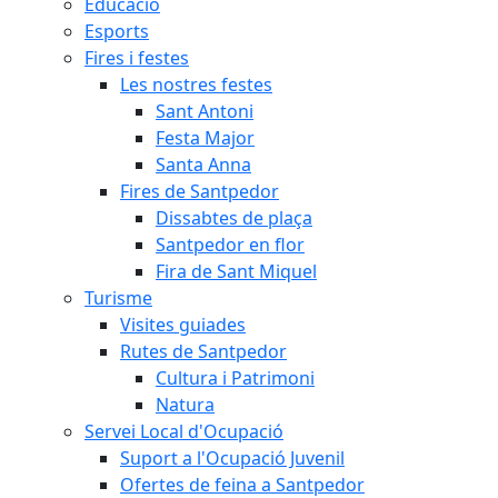
Educació
Esports
Fires i festes
Les nostres festes
Sant Antoni
Festa Major
Santa Anna
Fires de Santpedor
Dissabtes de plaça
Santpedor en flor
Fira de Sant Miquel
Turisme
Visites guiades
Rutes de Santpedor
Cultura i Patrimoni
Natura
Servei Local d'Ocupació
Suport a l'Ocupació Juvenil
Ofertes de feina a Santpedor