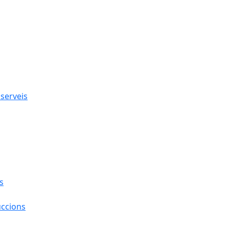
 serveis
s
uccions