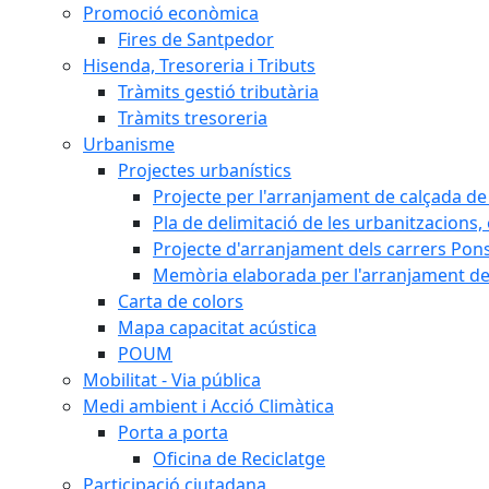
Promoció econòmica
Fires de Santpedor
Hisenda, Tresoreria i Tributs
Tràmits gestió tributària
Tràmits tresoreria
Urbanisme
Projectes urbanístics
Projecte per l'arranjament de calçada de 
Pla de delimitació de les urbanitzacions, e
Projecte d'arranjament dels carrers Pons
Memòria elaborada per l'arranjament de 
Carta de colors
Mapa capacitat acústica
POUM
Mobilitat - Via pública
Medi ambient i Acció Climàtica
Porta a porta
Oficina de Reciclatge
Participació ciutadana