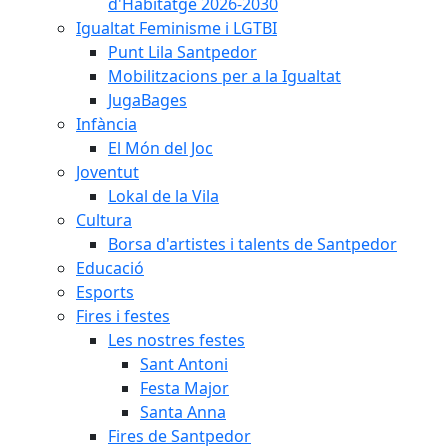
d'Habitatge 2026-2030
Igualtat Feminisme i LGTBI
Punt Lila Santpedor
Mobilitzacions per a la Igualtat
JugaBages
Infància
El Món del Joc
Joventut
Lokal de la Vila
Cultura
Borsa d'artistes i talents de Santpedor
Educació
Esports
Fires i festes
Les nostres festes
Sant Antoni
Festa Major
Santa Anna
Fires de Santpedor