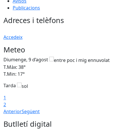
Avisos
Publicacions
Adreces i telèfons
Accedeix
Meteo
Diumenge, 9 d’agost
D
T.Màx: 38°
T
T.Min: 17°
T
Tarda
T
1
2
Anterior
Següent
Butlletí digital