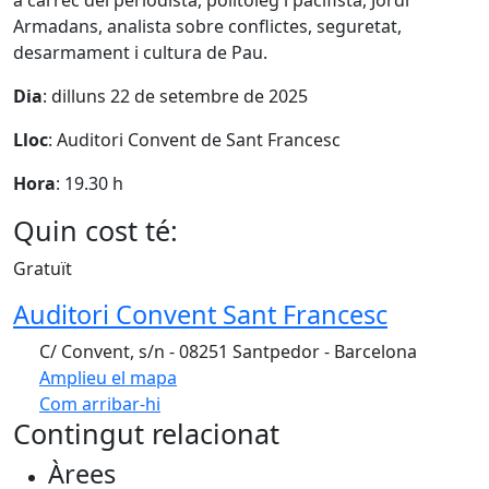
a càrrec del periodista, politòleg i pacifista, Jordi
Armadans, analista sobre conflictes, seguretat,
desarmament i cultura de Pau.
Dia
: dilluns 22 de setembre de 2025
Lloc
: Auditori Convent de Sant Francesc
Hora
: 19.30 h
Quin cost té:
Gratuït
Auditori Convent Sant Francesc
C/ Convent, s/n - 08251 Santpedor - Barcelona
Amplieu el mapa
Com arribar-hi
Leaflet
| ©
OpenStreetMap
contributors
Contingut relacionat
+
Àrees
−