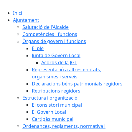
Cercar:
Inici
Ajuntament
Salutació de l'Alcalde
Competències i funcions
Òrgans de govern i funcions
El ple
Junta de Govern Local
Acords de la JGL
Representació a altres entitats,
organismes i serveis
Declaracions béns patrimonials regidors
Retribucions regidors
Estructura i organització
El consistori municipal
El Govern Local
Cartipàs municipal
Ordenances, reglaments, normativa i