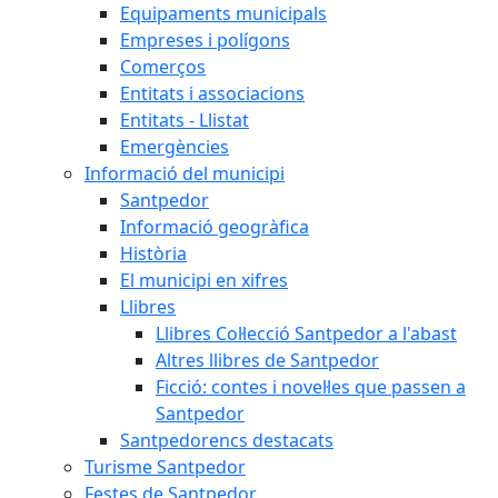
Equipaments municipals
Empreses i polígons
Comerços
Entitats i associacions
Entitats - Llistat
Emergències
Informació del municipi
Santpedor
Informació geogràfica
Història
El municipi en xifres
Llibres
Llibres Col·lecció Santpedor a l'abast
Altres llibres de Santpedor
Ficció: contes i novel·les que passen a
Santpedor
Santpedorencs destacats
Turisme Santpedor
Festes de Santpedor