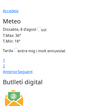
Accedeix
Meteo
Dissabte, 8 d’agost
D
T.Màx: 36°
T
T.Min: 18°
T
Tarda
1
2
Anterior
Següent
Butlletí digital