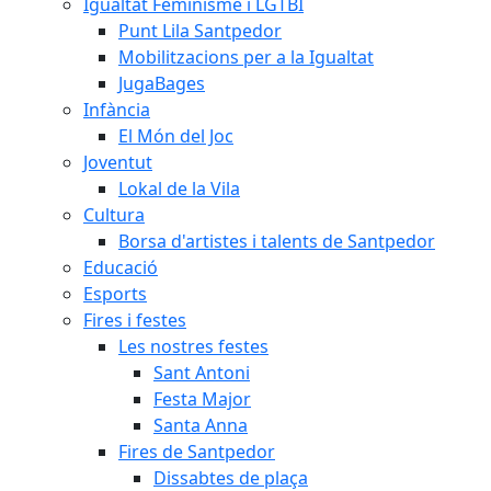
Igualtat Feminisme i LGTBI
Punt Lila Santpedor
Mobilitzacions per a la Igualtat
JugaBages
Infància
El Món del Joc
Joventut
Lokal de la Vila
Cultura
Borsa d'artistes i talents de Santpedor
Educació
Esports
Fires i festes
Les nostres festes
Sant Antoni
Festa Major
Santa Anna
Fires de Santpedor
Dissabtes de plaça