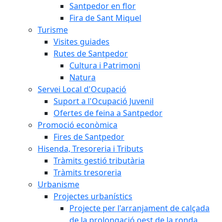
Santpedor en flor
Fira de Sant Miquel
Turisme
Visites guiades
Rutes de Santpedor
Cultura i Patrimoni
Natura
Servei Local d'Ocupació
Suport a l'Ocupació Juvenil
Ofertes de feina a Santpedor
Promoció econòmica
Fires de Santpedor
Hisenda, Tresoreria i Tributs
Tràmits gestió tributària
Tràmits tresoreria
Urbanisme
Projectes urbanístics
Projecte per l'arranjament de calçada
de la prolongació oest de la ronda