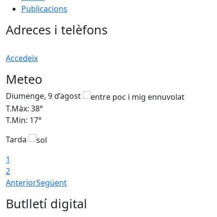
Publicacions
Adreces i telèfons
Accedeix
Meteo
Diumenge, 9 d’agost
D
T.Màx: 38°
T
T.Min: 17°
T
Tarda
T
1
2
Anterior
Següent
Butlletí digital