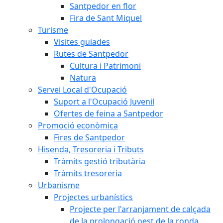
Santpedor en flor
Fira de Sant Miquel
Turisme
Visites guiades
Rutes de Santpedor
Cultura i Patrimoni
Natura
Servei Local d'Ocupació
Suport a l'Ocupació Juvenil
Ofertes de feina a Santpedor
Promoció econòmica
Fires de Santpedor
Hisenda, Tresoreria i Tributs
Tràmits gestió tributària
Tràmits tresoreria
Urbanisme
Projectes urbanístics
Projecte per l'arranjament de calçada
de la prolongació oest de la ronda