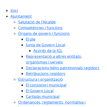
Cercar:
Inici
Ajuntament
Salutació de l'Alcalde
Competències i funcions
Òrgans de govern i funcions
El ple
Junta de Govern Local
Acords de la JGL
Representació a altres entitats,
organismes i serveis
Declaracions béns patrimonials regidors
Retribucions regidors
Estructura i organització
El consistori municipal
El Govern Local
Cartipàs municipal
Ordenances, reglaments, normativa i