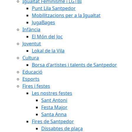
Igualtat Feminisme i LGTBI
Punt Lila Santpedor
Mobilitzacions per a la Igualtat
JugaBages
Infància
El Món del Joc
Joventut
Lokal de la Vila
Cultura
Borsa d'artistes i talents de Santpedor
Educació
Esports
Fires i festes
Les nostres festes
Sant Antoni
Festa Major
Santa Anna
Fires de Santpedor
Dissabtes de plaça