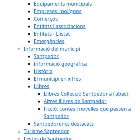
Equipaments municipals
Empreses i polígons
Comerços
Entitats i associacions
Entitats - Llistat
Emergències
Informació del municipi
Santpedor
Informació geogràfica
Història
El municipi en xifres
Llibres
Llibres Col·lecció Santpedor a l'abast
Altres llibres de Santpedor
Ficció: contes i novel·les que passen a
Santpedor
Santpedorencs destacats
Turisme Santpedor
Festes de Santpedor