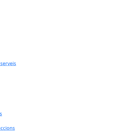
 serveis
s
uccions