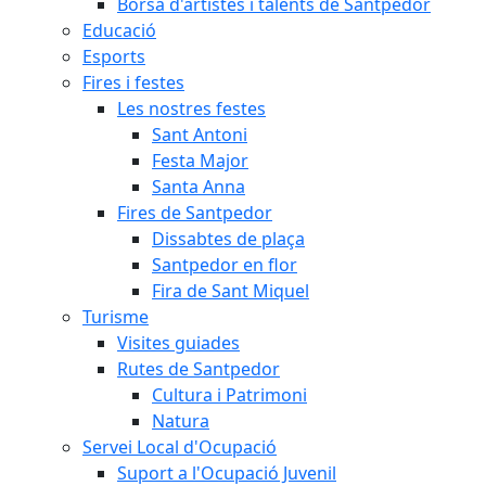
Borsa d'artistes i talents de Santpedor
Educació
Esports
Fires i festes
Les nostres festes
Sant Antoni
Festa Major
Santa Anna
Fires de Santpedor
Dissabtes de plaça
Santpedor en flor
Fira de Sant Miquel
Turisme
Visites guiades
Rutes de Santpedor
Cultura i Patrimoni
Natura
Servei Local d'Ocupació
Suport a l'Ocupació Juvenil