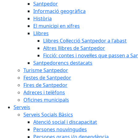
Santpedor
Informació geogràfica
Història
El municipi en xifres
Llibres
Llibres Col·lecció Santpedor a l'abast
Altres llibres de Santpedor
Ficció: contes i novel·les que passen a S
Santpedorencs destacats
Turisme Santpedor
Festes de Santpedor
Fires de Santpedor
Adreces i telèfons
Oficines municipals
Serveis
Serveis Socials Bàsics
Atenció social i discapacitat
Persones nouvingudes
Persones grans i/o dependència