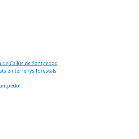
a de Callús de Santpedor.
uats en terrenys forestals
Santpedor