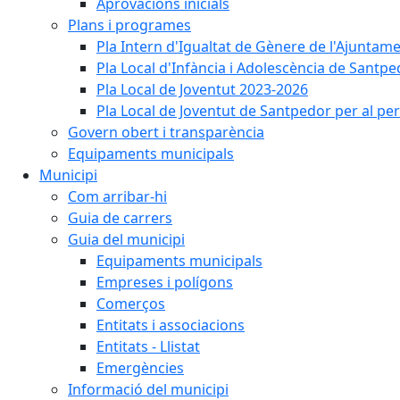
Aprovacions inicials
Plans i programes
Pla Intern d'Igualtat de Gènere de l'Ajunta
Pla Local d'Infància i Adolescència de Santp
Pla Local de Joventut 2023-2026
Pla Local de Joventut de Santpedor per al pe
Govern obert i transparència
Equipaments municipals
Municipi
Com arribar-hi
Guia de carrers
Guia del municipi
Equipaments municipals
Empreses i polígons
Comerços
Entitats i associacions
Entitats - Llistat
Emergències
Informació del municipi