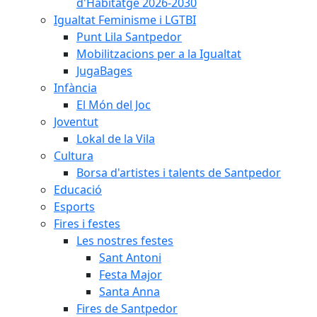
d'Habitatge 2026-2030
Igualtat Feminisme i LGTBI
Punt Lila Santpedor
Mobilitzacions per a la Igualtat
JugaBages
Infància
El Món del Joc
Joventut
Lokal de la Vila
Cultura
Borsa d'artistes i talents de Santpedor
Educació
Esports
Fires i festes
Les nostres festes
Sant Antoni
Festa Major
Santa Anna
Fires de Santpedor