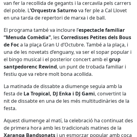
van fer la recollida de gegants i la cercavila pels carrers
del poble. L
’Orquestra Saturno
va fer ple a Cal Llovet
en una tarda de repertori de marxa i de ball.
El programa també va incloure l’
espectacle familiar
“Menuda Comèdia”
, les
Corredisses Petites dels Bous
de Foc
a la plaça Gran U d’Octubre. També a la plaça, i
una de les novetats d’enguany, va ser el sopar popular i
el bingo musical i el posterior concert amb el
grup
santpedorenc Rewind
, un punt de trobada familiar i
festiu que va rebre molt bona acollida.
La matinada de dissabte a diumenge seguia amb la
festa de
La Tropical, DJ Enka i DJ Gami
, convertint la
nit de dissabte en una de les més multitudinàries de la
festa.
Aquest diumenge al matí, la celebració ha continuat des
de primera hora amb les tradicionals matines de la
Xaranga Bandsonats
i un esmorzar popular amb coca