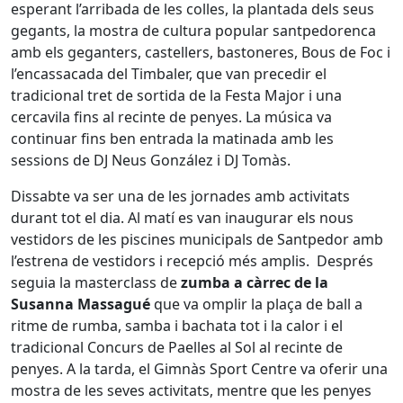
esperant l’arribada de les colles, la plantada dels seus
gegants, la mostra de cultura popular santpedorenca
amb els geganters, castellers, bastoneres, Bous de Foc i
l’encassacada del Timbaler, que van precedir el
tradicional tret de sortida de la Festa Major i una
cercavila fins al recinte de penyes. La música va
continuar fins ben entrada la matinada amb les
sessions de DJ Neus González i DJ Tomàs.
Dissabte va ser una de les jornades amb activitats
durant tot el dia. Al matí es van inaugurar els nous
vestidors de les piscines municipals de Santpedor amb
l’estrena de vestidors i recepció més amplis. Després
seguia la masterclass de
zumba a càrrec de la
Susanna Massagué
que va omplir la plaça de ball a
ritme de rumba, samba i bachata tot i la calor i el
tradicional Concurs de Paelles al Sol al recinte de
penyes. A la tarda, el Gimnàs Sport Centre va oferir una
mostra de les seves activitats, mentre que les penyes