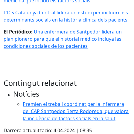
medicina que inclou els factors socials
L'ICS Catalunya Central lidera un estudi per incloure els
determinants socials en la història clínica dels pacients
El Periódico:
Una enfermera de Santpedor lidera un
plan pionero para que el historial médico incluya las
condiciones sociales de los pacientes
Contingut relacionat
Notícies
Premien el treball coordinat per la infermera
del CAP Santpedor, Berta Rodoreda, que valora
la incidència de factors socials en la salut
Darrera actualització: 4.04.2024 | 08:35