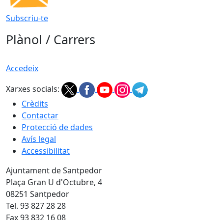
Subscriu-te
Plànol / Carrers
Accedeix
Xarxes socials:
Crèdits
Contactar
Protecció de dades
Avís legal
Accessibilitat
Ajuntament de Santpedor
Plaça Gran U d'Octubre, 4
08251 Santpedor
Tel. 93 827 28 28
Fax 93 832 16 08