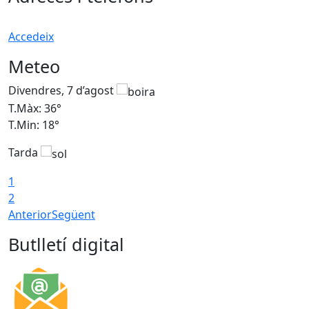
Accedeix
Meteo
Divendres, 7 d’agost
D
T.Màx: 36°
T
T.Min: 18°
T
Tarda
T
1
2
Anterior
Següent
Butlletí digital