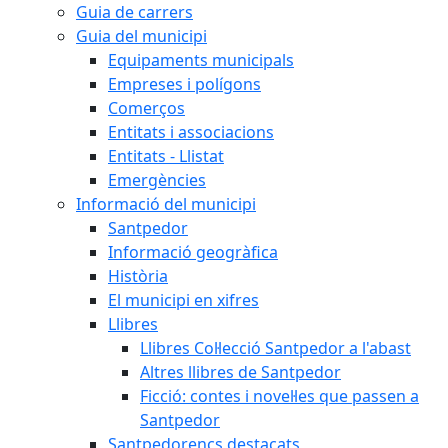
Guia de carrers
Guia del municipi
Equipaments municipals
Empreses i polígons
Comerços
Entitats i associacions
Entitats - Llistat
Emergències
Informació del municipi
Santpedor
Informació geogràfica
Història
El municipi en xifres
Llibres
Llibres Col·lecció Santpedor a l'abast
Altres llibres de Santpedor
Ficció: contes i novel·les que passen a
Santpedor
Santpedorencs destacats