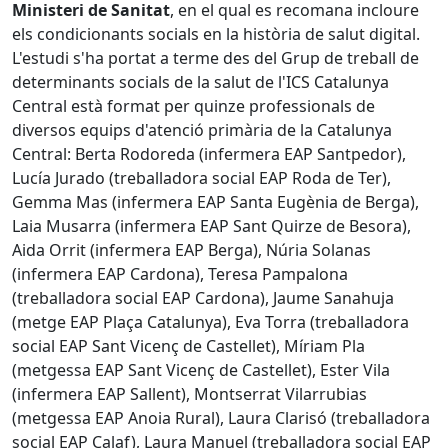
Ministeri de Sanitat
, en el qual es recomana incloure
els condicionants socials en la història de salut digital.
L'estudi s'ha portat a terme des del Grup de treball de
determinants socials de la salut de l'ICS Catalunya
Central està format per quinze professionals de
diversos equips d'atenció primària de la Catalunya
Central: Berta Rodoreda (infermera EAP Santpedor),
Lucía Jurado (treballadora social EAP Roda de Ter),
Gemma Mas (infermera EAP Santa Eugènia de Berga),
Laia Musarra (infermera EAP Sant Quirze de Besora),
Aida Orrit (infermera EAP Berga), Núria Solanas
(infermera EAP Cardona), Teresa Pampalona
(treballadora social EAP Cardona), Jaume Sanahuja
(metge EAP Plaça Catalunya), Eva Torra (treballadora
social EAP Sant Vicenç de Castellet), Míriam Pla
(metgessa EAP Sant Vicenç de Castellet), Ester Vila
(infermera EAP Sallent), Montserrat Vilarrubias
(metgessa EAP Anoia Rural), Laura Clarisó (treballadora
social EAP Calaf), Laura Manuel (treballadora social EAP