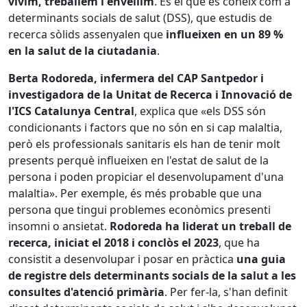
vivim, treballem i envellim
. És el que es coneix com a
determinants socials de salut (DSS), que estudis de
recerca sòlids assenyalen que
influeixen en un 89 %
en la salut de la ciutadania
.
Berta Rodoreda, infermera del CAP Santpedor i
investigadora de la Unitat de Recerca i Innovació de
l'ICS Catalunya Central
, explica que «els DSS són
condicionants i factors que no són en si cap malaltia,
però els professionals sanitaris els han de tenir molt
presents perquè influeixen en l'estat de salut de la
persona i poden propiciar el desenvolupament d'una
malaltia». Per exemple, és més probable que una
persona que tingui problemes econòmics presenti
insomni o ansietat.
Rodoreda ha liderat un treball de
recerca, iniciat el 2018 i conclòs el 2023
, que ha
consistit a desenvolupar i posar en pràctica
una guia
de registre dels determinants socials de la salut a les
consultes d'atenció primària
. Per fer-la, s'han definit