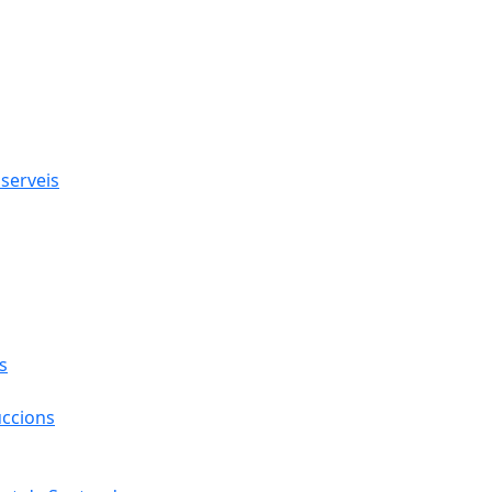
 serveis
s
uccions