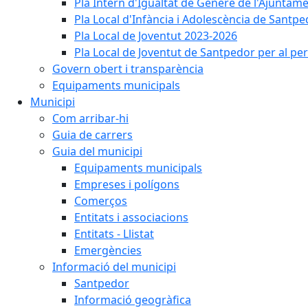
Pla Intern d'Igualtat de Gènere de l'Ajunta
Pla Local d'Infància i Adolescència de Santp
Pla Local de Joventut 2023-2026
Pla Local de Joventut de Santpedor per al pe
Govern obert i transparència
Equipaments municipals
Municipi
Com arribar-hi
Guia de carrers
Guia del municipi
Equipaments municipals
Empreses i polígons
Comerços
Entitats i associacions
Entitats - Llistat
Emergències
Informació del municipi
Santpedor
Informació geogràfica