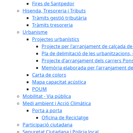
Fires de Santpedor
Hisenda, Tresoreria i Tributs
Tràmits gestió tributària
Tràmits tresoreria
Urbanisme
Projectes urbanístics
Projecte per l'arranjament de calçada de 
Pla de delimitació de les urbanitzacions, e
Projecte d'arranjament dels carrers Pons
Memòria elaborada per l'arranjament de 
Carta de colors
Mapa capacitat acústica
POUM
Mobilitat - Via pública
Medi ambient i Acció Climàtica
Porta a porta
Oficina de Reciclatge
Participació ciutadana
Seguretat Ciutadana i Policia local