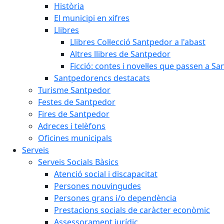
Història
El municipi en xifres
Llibres
Llibres Col·lecció Santpedor a l'abast
Altres llibres de Santpedor
Ficció: contes i novel·les que passen a S
Santpedorencs destacats
Turisme Santpedor
Festes de Santpedor
Fires de Santpedor
Adreces i telèfons
Oficines municipals
Serveis
Serveis Socials Bàsics
Atenció social i discapacitat
Persones nouvingudes
Persones grans i/o dependència
Prestacions socials de caràcter econòmic
Assessorament jurídic