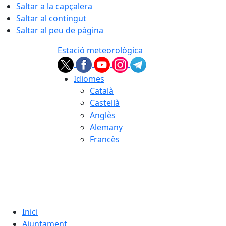
Saltar a la capçalera
Saltar al contingut
Saltar al peu de pàgina
Estació meteorològica
Idiomes
Català
Castellà
Anglès
Alemany
Francès
08.08.2026 | 10:27
Inici
Ajuntament