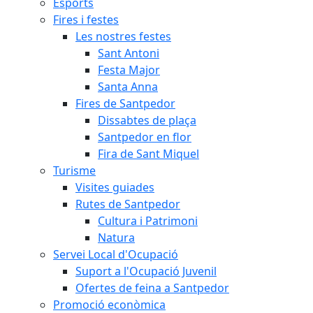
Esports
Fires i festes
Les nostres festes
Sant Antoni
Festa Major
Santa Anna
Fires de Santpedor
Dissabtes de plaça
Santpedor en flor
Fira de Sant Miquel
Turisme
Visites guiades
Rutes de Santpedor
Cultura i Patrimoni
Natura
Servei Local d'Ocupació
Suport a l'Ocupació Juvenil
Ofertes de feina a Santpedor
Promoció econòmica