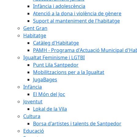
Infància i adolescència
Atenció a la dona i violència de gènere
Suport al manteniment de l'habitatge
Gent Gran
Habitatge
Catàleg d'Habitatge
PAMH - Programa d'Actuació Municipal d'Ha
Igualtat Feminisme i LGTBI
Punt Lila Santpedor
Mobilitzacions per a la Igualtat
JugaBages
Infància
El Món del Joc
Joventut
Lokal de la Vila
Cultura
Borsa d'artistes i talents de Santpedor
Educació