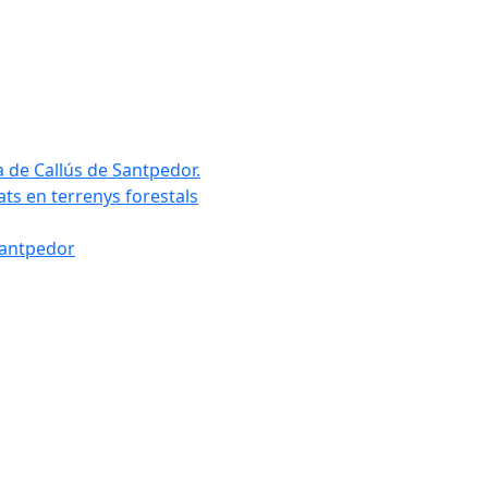
a de Callús de Santpedor.
uats en terrenys forestals
Santpedor