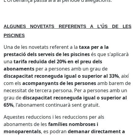
L'Ordenança passa ara al període d'al·legacions.
ALGUNES NOVETATS REFERENTS A L'ÚS DE LES
PISCINES
Una de les novetats referent a la
taxa per a la
prestació dels serveis de les piscines
és que s'aplicarà
una
tarifa reduïda del 20% en el preu dels
abonaments
per a persones amb un grau de
discapacitat reconeguda igual o superior al 33%
, així
com els
acompanyants de les persones
amb barem de
necessitat de tercera persona. Per a persones amb un
grau de
discapacitat reconeguda igual o superior al
65%
, l'abonament continuarà sent gratuït.
Aquestes reduccions i les reduccions per als
abonaments de les
famílies nombroses i
monoparentals
, es podran
demanar directament a