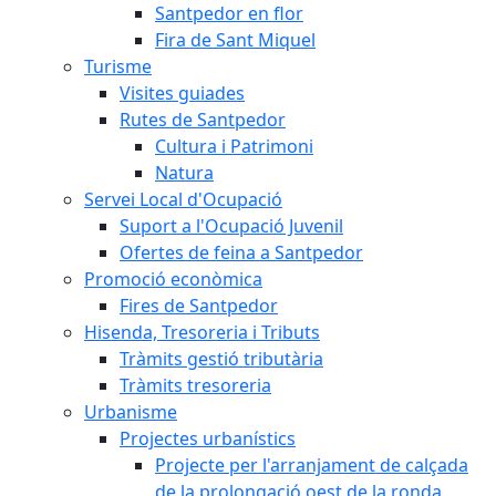
Santpedor en flor
Fira de Sant Miquel
Turisme
Visites guiades
Rutes de Santpedor
Cultura i Patrimoni
Natura
Servei Local d'Ocupació
Suport a l'Ocupació Juvenil
Ofertes de feina a Santpedor
Promoció econòmica
Fires de Santpedor
Hisenda, Tresoreria i Tributs
Tràmits gestió tributària
Tràmits tresoreria
Urbanisme
Projectes urbanístics
Projecte per l'arranjament de calçada
de la prolongació oest de la ronda