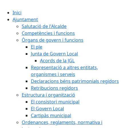
Cercar:
Inici
Ajuntament
Salutació de l'Alcalde
Competències i funcions
Òrgans de govern i funcions
El ple
Junta de Govern Local
Acords de la JGL
Representació a altres entitats,
organismes i serveis
Declaracions béns patrimonials regidors
Retribucions regidors
Estructura i organització
El consistori municipal
El Govern Local
Cartipàs municipal
Ordenances, reglaments, normativa i