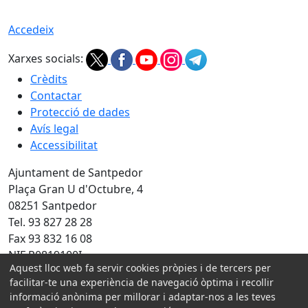
Accedeix
Xarxes socials:
Crèdits
Contactar
Protecció de dades
Avís legal
Accessibilitat
Ajuntament de Santpedor
Plaça Gran U d'Octubre, 4
08251 Santpedor
Tel. 93 827 28 28
Fax 93 832 16 08
NIF P0819100I
Aquest lloc web fa servir cookies pròpies i de tercers per
Amb la col·laboració de:
facilitar-te una experiència de navegació òptima i recollir
informació anònima per millorar i adaptar-nos a les teves