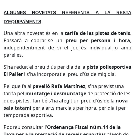
ALGUNES NOVETATS REFERENTS A LA RESTA
D'EQUIPAMENTS
Una altra novetat és en la
tarifa de les pistes de tenis
.
Passarà a cobrar-se un
preu per persona i hora
,
independentment de si el joc és individual o amb
parelles.
S’ha reduït el preu d'ús per dia de la
pista poliesportiva
El Paller
i s'ha incorporat el preu d'ús de mig dia.
Pel que fa al
pavelló Rafa Martínez
, s'ha previst una
tarifa pel
muntatge i desmuntatge
de protecció de les
dues pistes. També s'ha afegit un preu d'ús de la
nova
sala tatami
per a arts marcials per hora, per dia i per
temporada esportiva.
Podreu consultar l'
Ordenança Fiscal núm.14 de la
Taxa per a la prestació de serveis esportius
al web de