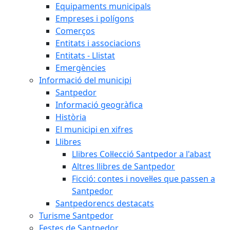
Equipaments municipals
Empreses i polígons
Comerços
Entitats i associacions
Entitats - Llistat
Emergències
Informació del municipi
Santpedor
Informació geogràfica
Història
El municipi en xifres
Llibres
Llibres Col·lecció Santpedor a l'abast
Altres llibres de Santpedor
Ficció: contes i novel·les que passen a
Santpedor
Santpedorencs destacats
Turisme Santpedor
Festes de Santpedor