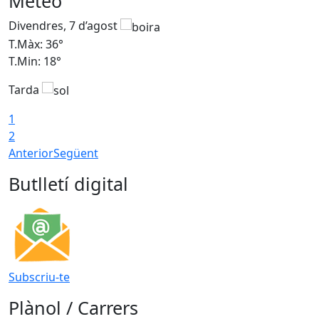
Meteo
Divendres, 7 d’agost
D
T.Màx: 36°
T
T.Min: 18°
T
Tarda
T
1
2
Anterior
Següent
Butlletí digital
Subscriu-te
Plànol / Carrers