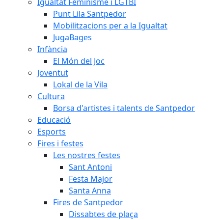
Igualtat Feminisme i LGTBI
Punt Lila Santpedor
Mobilitzacions per a la Igualtat
JugaBages
Infància
El Món del Joc
Joventut
Lokal de la Vila
Cultura
Borsa d'artistes i talents de Santpedor
Educació
Esports
Fires i festes
Les nostres festes
Sant Antoni
Festa Major
Santa Anna
Fires de Santpedor
Dissabtes de plaça