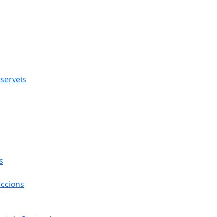
 serveis
s
uccions