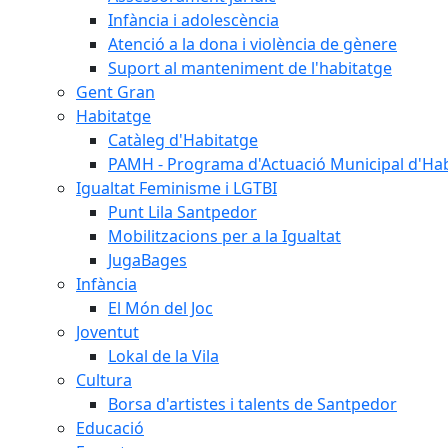
Infància i adolescència
Atenció a la dona i violència de gènere
Suport al manteniment de l'habitatge
Gent Gran
Habitatge
Catàleg d'Habitatge
PAMH - Programa d'Actuació Municipal d'Ha
Igualtat Feminisme i LGTBI
Punt Lila Santpedor
Mobilitzacions per a la Igualtat
JugaBages
Infància
El Món del Joc
Joventut
Lokal de la Vila
Cultura
Borsa d'artistes i talents de Santpedor
Educació