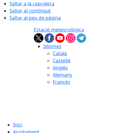
Saltar a la capçalera
Saltar al contingut
Saltar al peu de pàgina
Estació meteorològica
Idiomes
Català
Castellà
Anglès
Alemany
Francès
09.08.2026 | 06:43
Inici
Ajuntament