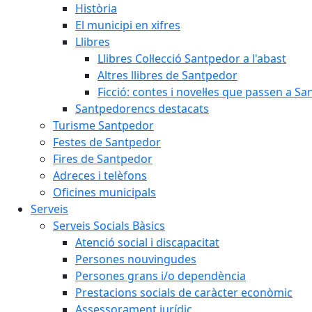
Història
El municipi en xifres
Llibres
Llibres Col·lecció Santpedor a l'abast
Altres llibres de Santpedor
Ficció: contes i novel·les que passen a S
Santpedorencs destacats
Turisme Santpedor
Festes de Santpedor
Fires de Santpedor
Adreces i telèfons
Oficines municipals
Serveis
Serveis Socials Bàsics
Atenció social i discapacitat
Persones nouvingudes
Persones grans i/o dependència
Prestacions socials de caràcter econòmic
Assessorament jurídic