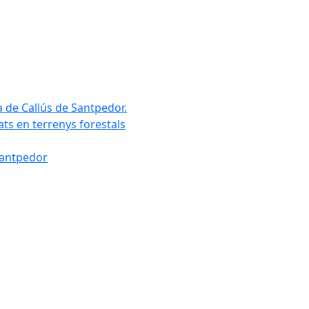
a de Callús de Santpedor.
uats en terrenys forestals
Santpedor