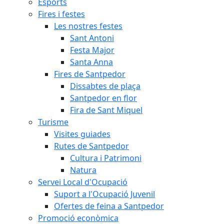
Esports
Fires i festes
Les nostres festes
Sant Antoni
Festa Major
Santa Anna
Fires de Santpedor
Dissabtes de plaça
Santpedor en flor
Fira de Sant Miquel
Turisme
Visites guiades
Rutes de Santpedor
Cultura i Patrimoni
Natura
Servei Local d'Ocupació
Suport a l'Ocupació Juvenil
Ofertes de feina a Santpedor
Promoció econòmica