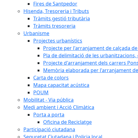
Fires de Santpedor
Hisenda, Tresoreria i Tributs
Tràmits gestió tributària
Tràmits tresoreria
Urbanisme
Projectes urbanístics
Projecte per l'arranjament de calçada de 
Pla de delimitació de les urbanitzacions, e
Projecte d'arranjament dels carrers Pons
Memòria elaborada per l'arranjament de 
Carta de colors
Mapa capacitat acústica
POUM
Mobilitat - Via pública
Medi ambient i Acció Climàtica
Porta a porta
Oficina de Reciclatge
Participació ciutadana
Seguretat Ciutadana i Policia local