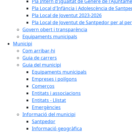
Pla Intern d'Igualtat de Gènere de l'Ajunta
Pla Local d'Infància i Adolescència de Santp
Pla Local de Joventut 2023-2026
Pla Local de Joventut de Santpedor per al pe
Govern obert i transparència
Equipaments municipals
Municipi
Com arribar-hi
Guia de carrers
Guia del municipi
Equipaments municipals
Empreses i polígons
Comerços
Entitats i associacions
Entitats - Llistat
Emergències
Informació del municipi
Santpedor
Informació geogràfica