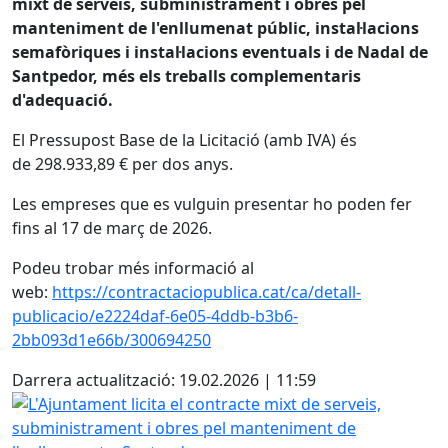
mixt de serveis, subministrament i obres pel
manteniment de l'enllumenat públic, instal·lacions
semafòriques i instal·lacions eventuals i de Nadal de
Santpedor, més els treballs complementaris
d'adequació.
El Pressupost Base de la Licitació (amb IVA) és
de 298.933,89 € per dos anys.
Les empreses que es vulguin presentar ho poden fer
fins al 17 de març de 2026.
Podeu trobar més informació al
web:
https://contractaciopublica.cat/ca/detall-
publicacio/e2224daf-6e05-4ddb-b3b6-
2bb093d1e66b/300694250
Darrera actualització: 19.02.2026 | 11:59
L'Ajuntament licita el contracte mixt de serveis, submini