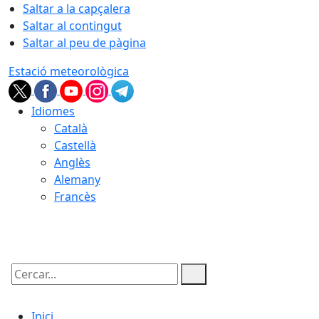
Saltar a la capçalera
Saltar al contingut
Saltar al peu de pàgina
Estació meteorològica
Idiomes
Català
Castellà
Anglès
Alemany
Francès
08.08.2026 | 14:30
Cercar:
Inici