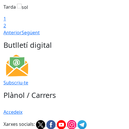
Tarda
T
1
2
Anterior
Següent
Butlletí digital
Subscriu-te
Plànol / Carrers
Accedeix
Xarxes socials: