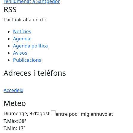
RSS
L'actualitat a un clic
Notícies
Agenda
Agenda política
Avisos
Publicacions
Adreces i telèfons
Accedeix
Meteo
Diumenge, 9 d’agost
D
T.Màx: 38°
T
T.Min: 17°
T