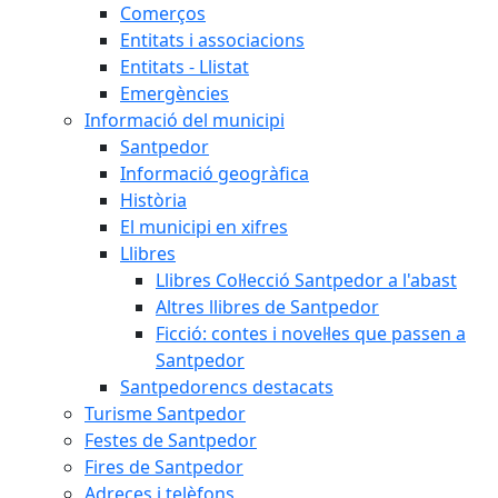
Comerços
Entitats i associacions
Entitats - Llistat
Emergències
Informació del municipi
Santpedor
Informació geogràfica
Història
El municipi en xifres
Llibres
Llibres Col·lecció Santpedor a l'abast
Altres llibres de Santpedor
Ficció: contes i novel·les que passen a
Santpedor
Santpedorencs destacats
Turisme Santpedor
Festes de Santpedor
Fires de Santpedor
Adreces i telèfons