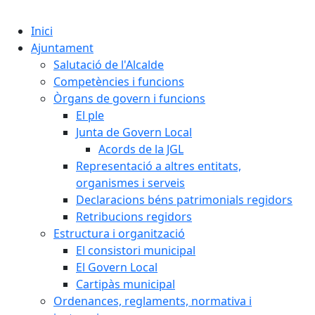
Cercar:
Inici
Ajuntament
Salutació de l'Alcalde
Competències i funcions
Òrgans de govern i funcions
El ple
Junta de Govern Local
Acords de la JGL
Representació a altres entitats,
organismes i serveis
Declaracions béns patrimonials regidors
Retribucions regidors
Estructura i organització
El consistori municipal
El Govern Local
Cartipàs municipal
Ordenances, reglaments, normativa i