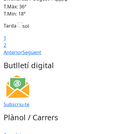
T.Màx: 36°
T
T.Min: 18°
T
Tarda
T
1
2
Anterior
Següent
Butlletí digital
Subscriu-te
Plànol / Carrers