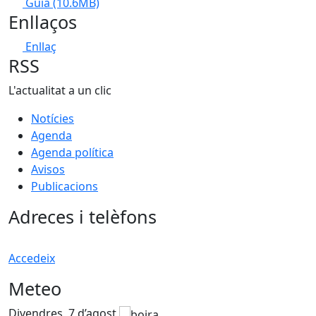
Guia
(10.6MB)
Enllaços
Enllaç
RSS
L'actualitat a un clic
Notícies
Agenda
Agenda política
Avisos
Publicacions
Adreces i telèfons
Accedeix
Meteo
Divendres, 7 d’agost
D