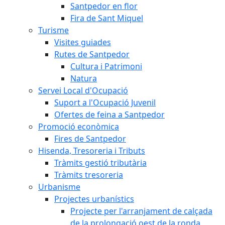
Santpedor en flor
Fira de Sant Miquel
Turisme
Visites guiades
Rutes de Santpedor
Cultura i Patrimoni
Natura
Servei Local d'Ocupació
Suport a l'Ocupació Juvenil
Ofertes de feina a Santpedor
Promoció econòmica
Fires de Santpedor
Hisenda, Tresoreria i Tributs
Tràmits gestió tributària
Tràmits tresoreria
Urbanisme
Projectes urbanístics
Projecte per l'arranjament de calçada
de la prolongació oest de la ronda