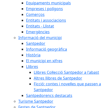
Equipaments municipals
Empreses i polígons
Comerços
Entitats i associacions
Entitats - Llistat
Emergències
Informació del municipi
Santpedor
Informació geogràfica
Història
El municipi en xifres
Llibres
Llibres Col·lecció Santpedor a l'abast
Altres llibres de Santpedor
Ficció: contes i novel·les que passen a
Santpedor
Santpedorencs destacats
Turisme Santpedor
Festes de Santpedor