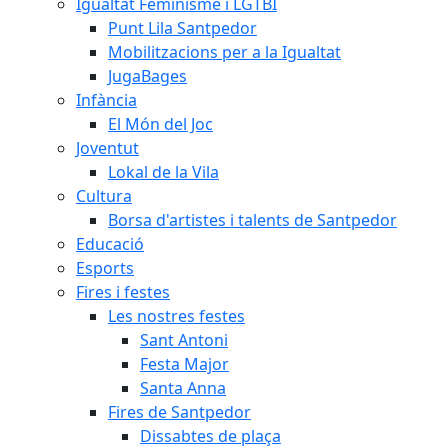
Igualtat Feminisme i LGTBI
Punt Lila Santpedor
Mobilitzacions per a la Igualtat
JugaBages
Infància
El Món del Joc
Joventut
Lokal de la Vila
Cultura
Borsa d'artistes i talents de Santpedor
Educació
Esports
Fires i festes
Les nostres festes
Sant Antoni
Festa Major
Santa Anna
Fires de Santpedor
Dissabtes de plaça