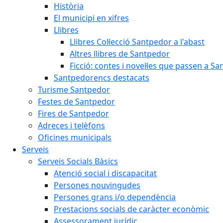
Història
El municipi en xifres
Llibres
Llibres Col·lecció Santpedor a l'abast
Altres llibres de Santpedor
Ficció: contes i novel·les que passen a S
Santpedorencs destacats
Turisme Santpedor
Festes de Santpedor
Fires de Santpedor
Adreces i telèfons
Oficines municipals
Serveis
Serveis Socials Bàsics
Atenció social i discapacitat
Persones nouvingudes
Persones grans i/o dependència
Prestacions socials de caràcter econòmic
Assessorament jurídic