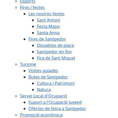
Esports
Fires i festes
Les nostres festes
Sant Antoni
Festa Major
Santa Anna
Fires de Santpedor
Dissabtes de plaça
Santpedor en flor
Fira de Sant Miquel
Turisme
Visites guiades
Rutes de Santpedor
Cultura i Patrimoni
Natura
Servei Local d'Ocupació
Suport a l'Ocupació Juvenil
Ofertes de feina a Santpedor
Promoció econòmica