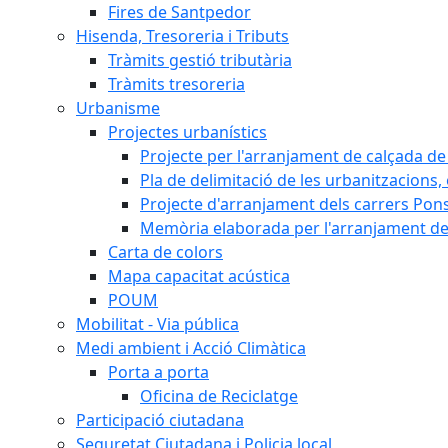
Fires de Santpedor
Hisenda, Tresoreria i Tributs
Tràmits gestió tributària
Tràmits tresoreria
Urbanisme
Projectes urbanístics
Projecte per l'arranjament de calçada de 
Pla de delimitació de les urbanitzacions, e
Projecte d'arranjament dels carrers Pons
Memòria elaborada per l'arranjament de 
Carta de colors
Mapa capacitat acústica
POUM
Mobilitat - Via pública
Medi ambient i Acció Climàtica
Porta a porta
Oficina de Reciclatge
Participació ciutadana
Seguretat Ciutadana i Policia local