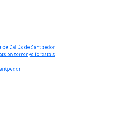
a de Callús de Santpedor.
uats en terrenys forestals
Santpedor