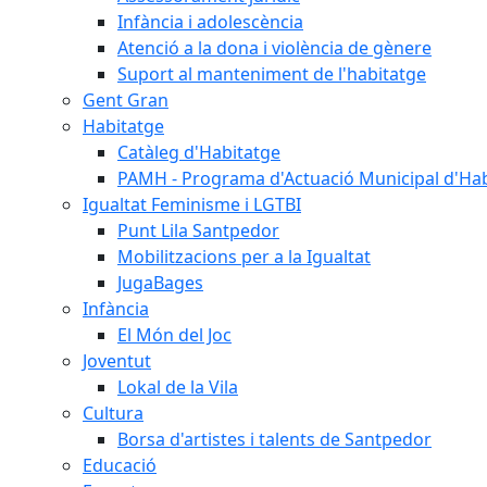
Infància i adolescència
Atenció a la dona i violència de gènere
Suport al manteniment de l'habitatge
Gent Gran
Habitatge
Catàleg d'Habitatge
PAMH - Programa d'Actuació Municipal d'Ha
Igualtat Feminisme i LGTBI
Punt Lila Santpedor
Mobilitzacions per a la Igualtat
JugaBages
Infància
El Món del Joc
Joventut
Lokal de la Vila
Cultura
Borsa d'artistes i talents de Santpedor
Educació