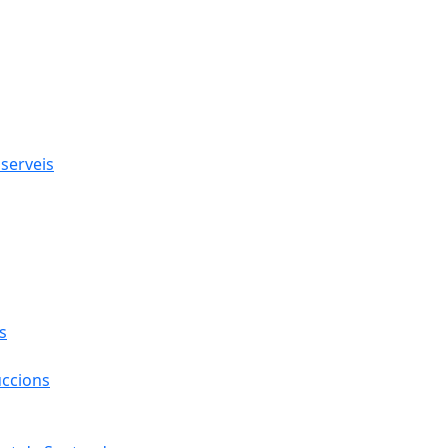
 serveis
s
uccions