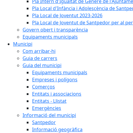
Pla Intern d'Igualtat de Gènere de l'Ajunta
Pla Local d'Infància i Adolescència de Santp
Pla Local de Joventut 2023-2026
Pla Local de Joventut de Santpedor per al pe
Govern obert i transparència
Equipaments municipals
Municipi
Com arribar-hi
Guia de carrers
Guia del municipi
Equipaments municipals
Empreses i polígons
Comerços
Entitats i associacions
Entitats - Llistat
Emergències
Informació del municipi
Santpedor
Informació geogràfica