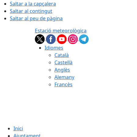
Saltar a la capçalera
Saltar al contingut
Saltar al peu de pàgina
Estació meteorològica
Idiomes
Català
Castellà
Anglès
Alemany
Francès
09.08.2026 | 09:39
Inici
Ajuntament