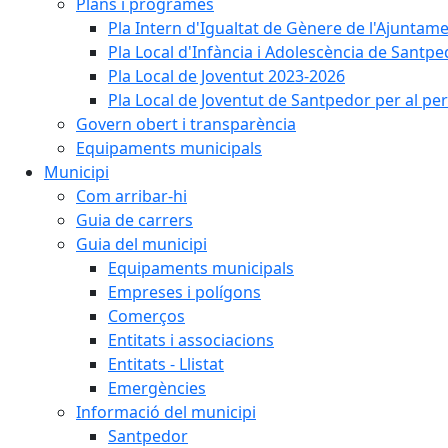
Plans i programes
Pla Intern d'Igualtat de Gènere de l'Ajunta
Pla Local d'Infància i Adolescència de Santp
Pla Local de Joventut 2023-2026
Pla Local de Joventut de Santpedor per al pe
Govern obert i transparència
Equipaments municipals
Municipi
Com arribar-hi
Guia de carrers
Guia del municipi
Equipaments municipals
Empreses i polígons
Comerços
Entitats i associacions
Entitats - Llistat
Emergències
Informació del municipi
Santpedor