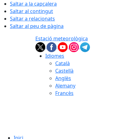
Saltar a la capçalera
Saltar al contingut
Saltar a relacionats
Saltar al peu de pàgina
Estació meteorològica
Idiomes
Català
Castellà
Anglès
Alemany
Francès
06.08.2026 | 22:19
Inici