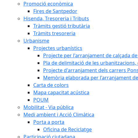
Promoció econòmica
Fires de Santpedor
Hisenda, Tresoreria i Tributs
Tràmits gestió tributària
Tràmits tresoreria
Urbanisme
Projectes urbanístics
Projecte per l'arranjament de calçada de 
Pla de delimitació de les urbanitzacions, e
Projecte d'arranjament dels carrers Pons
Memòria elaborada per l'arranjament de 
Carta de colors
Mapa capacitat acústica
POUM
Mobilitat - Via pública
Medi ambient i Acció Climàtica
Porta a porta
Oficina de Reciclatge
Participació ciutadana