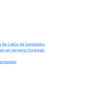
a de Callús de Santpedor.
uats en terrenys forestals
Santpedor