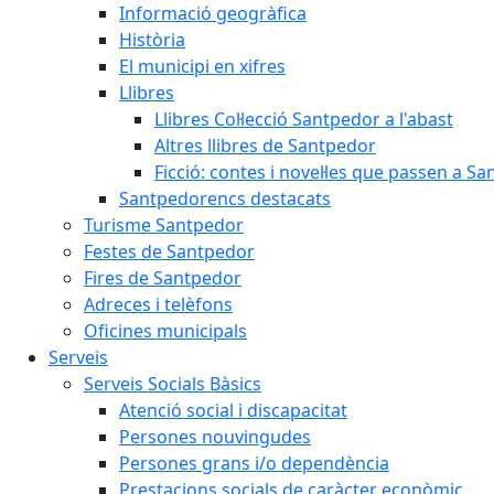
Informació geogràfica
Història
El municipi en xifres
Llibres
Llibres Col·lecció Santpedor a l'abast
Altres llibres de Santpedor
Ficció: contes i novel·les que passen a S
Santpedorencs destacats
Turisme Santpedor
Festes de Santpedor
Fires de Santpedor
Adreces i telèfons
Oficines municipals
Serveis
Serveis Socials Bàsics
Atenció social i discapacitat
Persones nouvingudes
Persones grans i/o dependència
Prestacions socials de caràcter econòmic