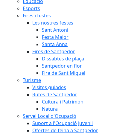
Educació
Esports
Fires i festes
Les nostres festes
Sant Antoni
Festa Major
Santa Anna
Fires de Santpedor
Dissabtes de plaça
Santpedor en flor
Fira de Sant Miquel
Turisme
Visites guiades
Rutes de Santpedor
Cultura i Patrimoni
Natura
Servei Local d'Ocupació
Suport a l'Ocupació Juvenil
Ofertes de feina a Santpedor