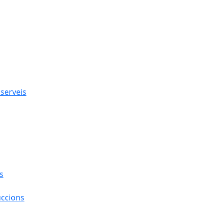
 serveis
s
uccions