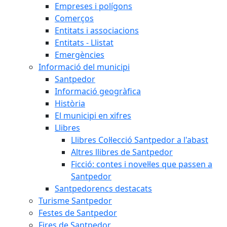
Empreses i polígons
Comerços
Entitats i associacions
Entitats - Llistat
Emergències
Informació del municipi
Santpedor
Informació geogràfica
Història
El municipi en xifres
Llibres
Llibres Col·lecció Santpedor a l'abast
Altres llibres de Santpedor
Ficció: contes i novel·les que passen a
Santpedor
Santpedorencs destacats
Turisme Santpedor
Festes de Santpedor
Fires de Santpedor