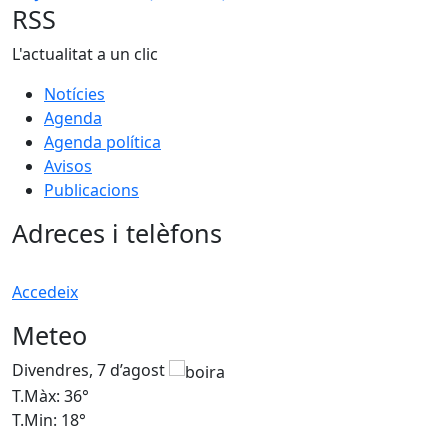
RSS
L'actualitat a un clic
Notícies
Agenda
Agenda política
Avisos
Publicacions
Adreces i telèfons
Accedeix
Meteo
Divendres, 7 d’agost
D
T.Màx: 36°
T
T.Min: 18°
T