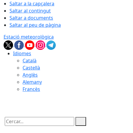
Saltar a la capçalera
Saltar al contingut
Saltar a documents
Saltar al peu de pàgina
Estació meteorològica
Idiomes
Català
Castellà
Anglès
Alemany
Francès
06.08.2026 | 12:27
Cercar: