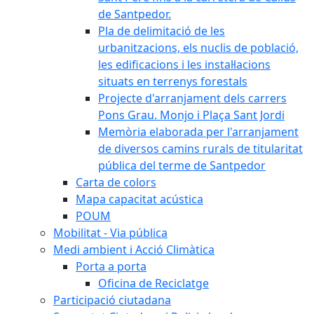
de Santpedor.
Pla de delimitació de les
urbanitzacions, els nuclis de població,
les edificacions i les instal·lacions
situats en terrenys forestals
Projecte d'arranjament dels carrers
Pons Grau. Monjo i Plaça Sant Jordi
Memòria elaborada per l'arranjament
de diversos camins rurals de titularitat
pública del terme de Santpedor
Carta de colors
Mapa capacitat acústica
POUM
Mobilitat - Via pública
Medi ambient i Acció Climàtica
Porta a porta
Oficina de Reciclatge
Participació ciutadana