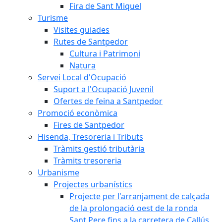
Fira de Sant Miquel
Turisme
Visites guiades
Rutes de Santpedor
Cultura i Patrimoni
Natura
Servei Local d'Ocupació
Suport a l'Ocupació Juvenil
Ofertes de feina a Santpedor
Promoció econòmica
Fires de Santpedor
Hisenda, Tresoreria i Tributs
Tràmits gestió tributària
Tràmits tresoreria
Urbanisme
Projectes urbanístics
Projecte per l'arranjament de calçada
de la prolongació oest de la ronda
Sant Pere fins a la carretera de Callús