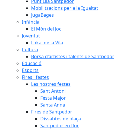
Punt Lila Santpedor
Mobilitzacions per a la Igualtat
JugaBages
Infància
El Món del Joc
Joventut
Lokal de la Vila
Cultura
Borsa d'artistes i talents de Santpedor
Educació
Esports
Fires i festes
Les nostres festes
Sant Antoni
Festa Major
Santa Anna
Fires de Santpedor
Dissabtes de plaça
Santpedor en flor