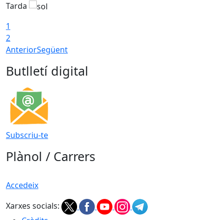
Tarda
T
1
2
Anterior
Següent
Butlletí digital
Subscriu-te
Plànol / Carrers
Accedeix
Xarxes socials: