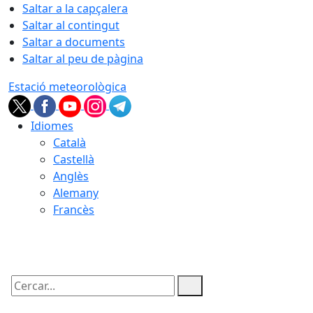
Saltar a la capçalera
Saltar al contingut
Saltar a documents
Saltar al peu de pàgina
Estació meteorològica
Idiomes
Català
Castellà
Anglès
Alemany
Francès
07.08.2026 | 20:11
Cercar: