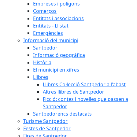
Empreses i polígons
Comerços
Entitats i associacions
Entitats - Llistat
Emergències
Informació del municipi
Santpedor
Informació geogràfica
Història
El municipi en xifres
Llibres
Llibres Col·lecció Santpedor a l'abast
Altres llibres de Santpedor
Ficció: contes i novel·les que passen a
Santpedor
Santpedorencs destacats
Turisme Santpedor
Festes de Santpedor
Fires de Santpedor