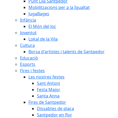
Punt Lila Santpedor
Mobilitzacions per a la Igualtat
JugaBages
Infància
El Món del Joc
Joventut
Lokal de la Vila
Cultura
Borsa d'artistes i talents de Santpedor
Educació
Esports
Fires i festes
Les nostres festes
Sant Antoni
Festa Major
Santa Anna
Fires de Santpedor
Dissabtes de plaça
Santpedor en flor