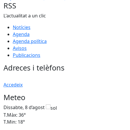
RSS
L'actualitat a un clic
Notícies
Agenda
Agenda política
Avisos
Publicacions
Adreces i telèfons
Accedeix
Meteo
Dissabte, 8 d’agost
D
T.Màx: 36°
T
T.Min: 18°
T