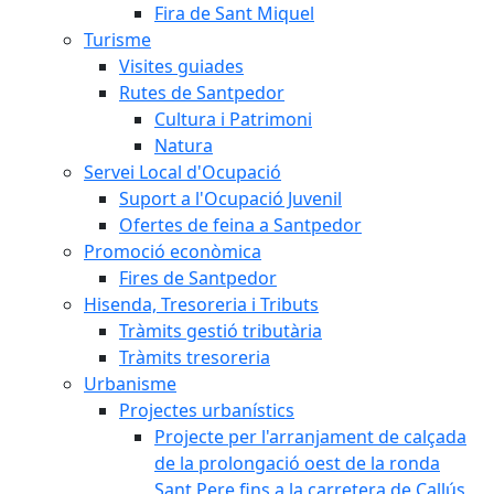
Fira de Sant Miquel
Turisme
Visites guiades
Rutes de Santpedor
Cultura i Patrimoni
Natura
Servei Local d'Ocupació
Suport a l'Ocupació Juvenil
Ofertes de feina a Santpedor
Promoció econòmica
Fires de Santpedor
Hisenda, Tresoreria i Tributs
Tràmits gestió tributària
Tràmits tresoreria
Urbanisme
Projectes urbanístics
Projecte per l'arranjament de calçada
de la prolongació oest de la ronda
Sant Pere fins a la carretera de Callús