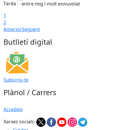
Tarda
1
2
Anterior
Següent
Butlletí digital
Subscriu-te
Plànol / Carrers
Accedeix
Xarxes socials: