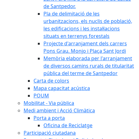
de Santpedor.
Pla de delimitació de les
urbanitzacions, els nuclis de població,
les edificacions i les instal·lacions
situats en terrenys forestals
Projecte d'arranjament dels carrers
Pons Grau. Monjo i Plaça Sant Jordi
Memòria elaborada per l'arranjament
de diversos camins rurals de titularitat
pública del terme de Santpedor
Carta de colors
Mapa capacitat acústica
POUM
Mobilitat - Via pública
Medi ambient i Acció Climàtica
Porta a porta
Oficina de Reciclatge
Participació ciutadana