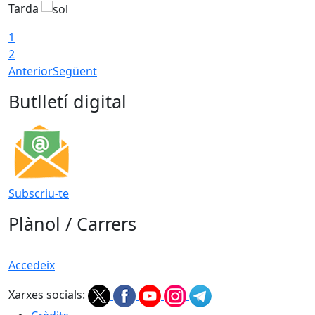
Tarda
T
1
2
Anterior
Següent
Butlletí digital
Subscriu-te
Plànol / Carrers
Accedeix
Xarxes socials: