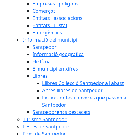
Empreses i polígons
Comerços
Entitats i associacions
Entitats - Llistat
Emergències
Informació del municipi
Santpedor
Informació geogràfica
Història
El municipi en xifres
Llibres
Llibres Col·lecció Santpedor a l'abast
Altres llibres de Santpedor
Ficció: contes i novel·les que passen a
Santpedor
Santpedorencs destacats
Turisme Santpedor
Festes de Santpedor
Fires de Santpedor