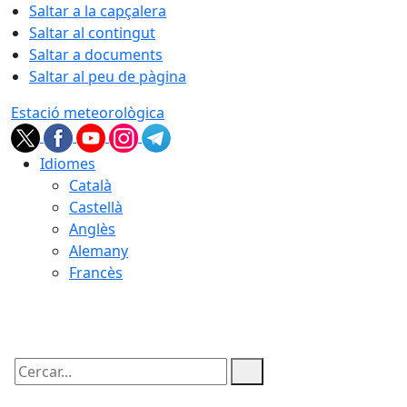
Saltar a la capçalera
Saltar al contingut
Saltar a documents
Saltar al peu de pàgina
Estació meteorològica
Idiomes
Català
Castellà
Anglès
Alemany
Francès
08.08.2026 | 18:48
Cercar: