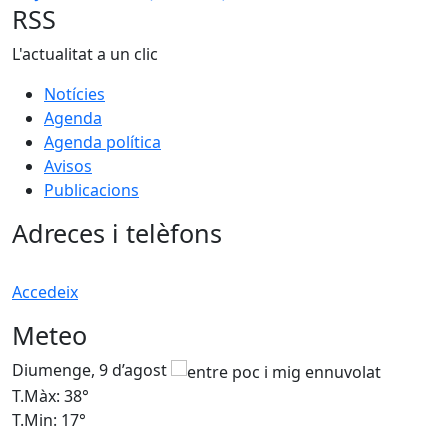
RSS
L'actualitat a un clic
Notícies
Agenda
Agenda política
Avisos
Publicacions
Adreces i telèfons
Accedeix
Meteo
Diumenge, 9 d’agost
D
T.Màx: 38°
T
T.Min: 17°
T