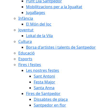
Punt Lila Santpedor
Mobilitzacions per a la Igualtat
JugaBages
Infància
El Món del Joc
Joventut
Lokal de la Vila
Cultura
Borsa d'artistes i talents de Santpedor
Educació
Esports
Fires i festes
Les nostres festes
Sant Antoni
Festa Major
Santa Anna
Fires de Santpedor
Dissabtes de plaça
Santpedor en flor