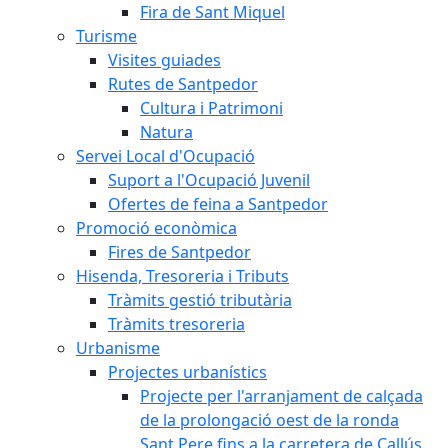
Fira de Sant Miquel
Turisme
Visites guiades
Rutes de Santpedor
Cultura i Patrimoni
Natura
Servei Local d'Ocupació
Suport a l'Ocupació Juvenil
Ofertes de feina a Santpedor
Promoció econòmica
Fires de Santpedor
Hisenda, Tresoreria i Tributs
Tràmits gestió tributària
Tràmits tresoreria
Urbanisme
Projectes urbanístics
Projecte per l'arranjament de calçada
de la prolongació oest de la ronda
Sant Pere fins a la carretera de Callús