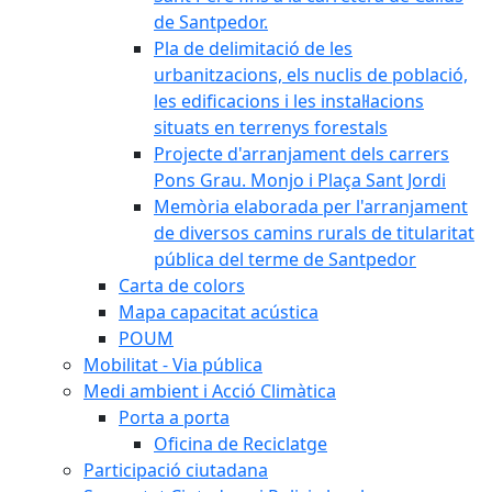
de Santpedor.
Pla de delimitació de les
urbanitzacions, els nuclis de població,
les edificacions i les instal·lacions
situats en terrenys forestals
Projecte d'arranjament dels carrers
Pons Grau. Monjo i Plaça Sant Jordi
Memòria elaborada per l'arranjament
de diversos camins rurals de titularitat
pública del terme de Santpedor
Carta de colors
Mapa capacitat acústica
POUM
Mobilitat - Via pública
Medi ambient i Acció Climàtica
Porta a porta
Oficina de Reciclatge
Participació ciutadana