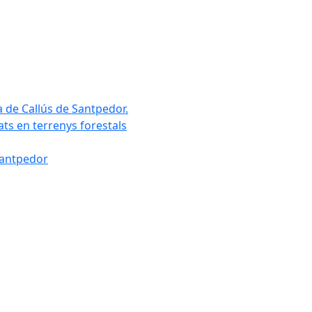
a de Callús de Santpedor.
uats en terrenys forestals
Santpedor