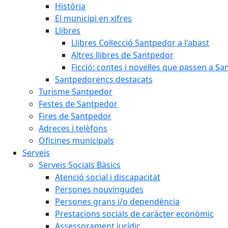
Història
El municipi en xifres
Llibres
Llibres Col·lecció Santpedor a l'abast
Altres llibres de Santpedor
Ficció: contes i novel·les que passen a S
Santpedorencs destacats
Turisme Santpedor
Festes de Santpedor
Fires de Santpedor
Adreces i telèfons
Oficines municipals
Serveis
Serveis Socials Bàsics
Atenció social i discapacitat
Persones nouvingudes
Persones grans i/o dependència
Prestacions socials de caràcter econòmic
Assessorament jurídic