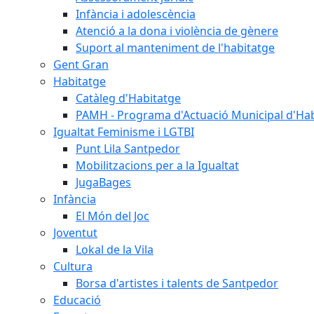
Infància i adolescència
Atenció a la dona i violència de gènere
Suport al manteniment de l'habitatge
Gent Gran
Habitatge
Catàleg d'Habitatge
PAMH - Programa d'Actuació Municipal d'Ha
Igualtat Feminisme i LGTBI
Punt Lila Santpedor
Mobilitzacions per a la Igualtat
JugaBages
Infància
El Món del Joc
Joventut
Lokal de la Vila
Cultura
Borsa d'artistes i talents de Santpedor
Educació