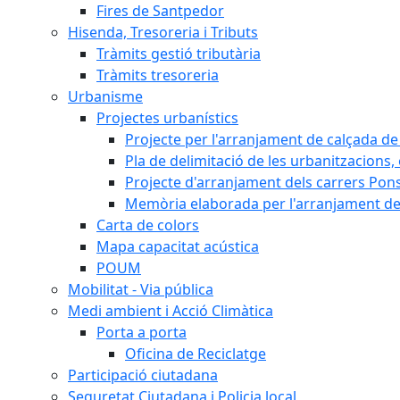
Fires de Santpedor
Hisenda, Tresoreria i Tributs
Tràmits gestió tributària
Tràmits tresoreria
Urbanisme
Projectes urbanístics
Projecte per l'arranjament de calçada de 
Pla de delimitació de les urbanitzacions, e
Projecte d'arranjament dels carrers Pons
Memòria elaborada per l'arranjament de 
Carta de colors
Mapa capacitat acústica
POUM
Mobilitat - Via pública
Medi ambient i Acció Climàtica
Porta a porta
Oficina de Reciclatge
Participació ciutadana
Seguretat Ciutadana i Policia local