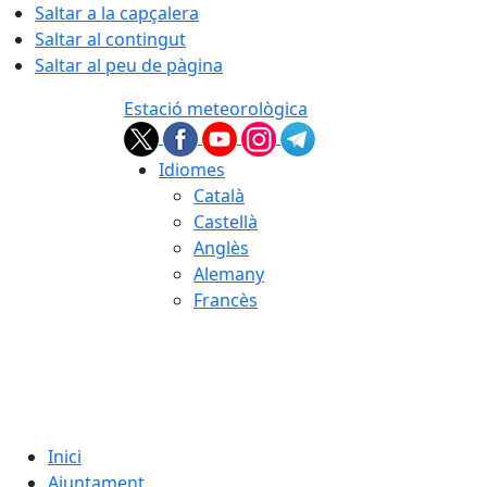
Saltar a la capçalera
Saltar al contingut
Saltar al peu de pàgina
Estació meteorològica
Idiomes
Català
Castellà
Anglès
Alemany
Francès
06.08.2026 | 04:41
Inici
Ajuntament