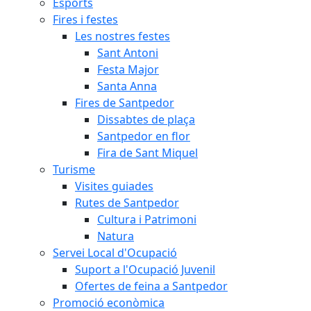
Esports
Fires i festes
Les nostres festes
Sant Antoni
Festa Major
Santa Anna
Fires de Santpedor
Dissabtes de plaça
Santpedor en flor
Fira de Sant Miquel
Turisme
Visites guiades
Rutes de Santpedor
Cultura i Patrimoni
Natura
Servei Local d'Ocupació
Suport a l'Ocupació Juvenil
Ofertes de feina a Santpedor
Promoció econòmica