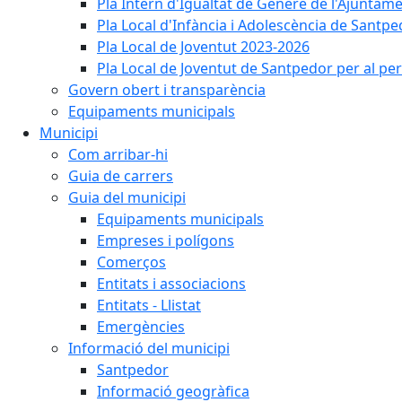
Pla Intern d'Igualtat de Gènere de l'Ajunta
Pla Local d'Infància i Adolescència de Santp
Pla Local de Joventut 2023-2026
Pla Local de Joventut de Santpedor per al pe
Govern obert i transparència
Equipaments municipals
Municipi
Com arribar-hi
Guia de carrers
Guia del municipi
Equipaments municipals
Empreses i polígons
Comerços
Entitats i associacions
Entitats - Llistat
Emergències
Informació del municipi
Santpedor
Informació geogràfica