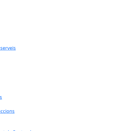
 serveis
s
uccions