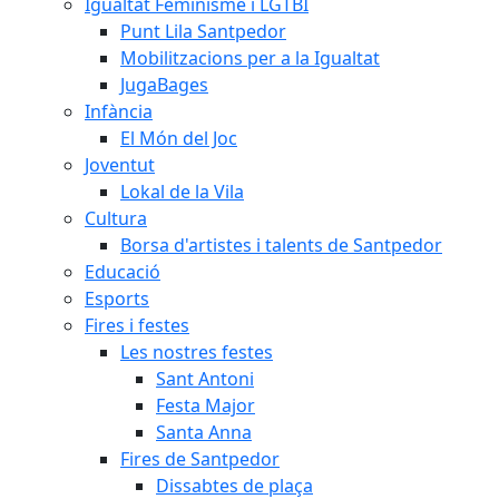
Igualtat Feminisme i LGTBI
Punt Lila Santpedor
Mobilitzacions per a la Igualtat
JugaBages
Infància
El Món del Joc
Joventut
Lokal de la Vila
Cultura
Borsa d'artistes i talents de Santpedor
Educació
Esports
Fires i festes
Les nostres festes
Sant Antoni
Festa Major
Santa Anna
Fires de Santpedor
Dissabtes de plaça