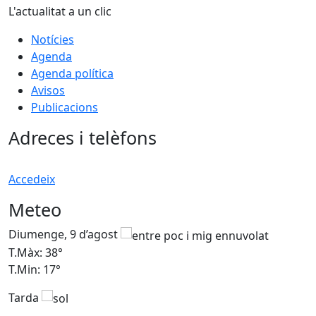
L'actualitat a un clic
Notícies
Agenda
Agenda política
Avisos
Publicacions
Adreces i telèfons
Accedeix
Meteo
Diumenge, 9 d’agost
D
T.Màx: 38°
T
T.Min: 17°
T
Tarda
T