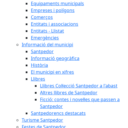
Equipaments municipals
Empreses i polígons
Comerços
Entitats i associacions
Entitats - Llistat
Emergències
Informació del municipi
Santpedor
Informació geogràfica
Història
El municipi en xifres
Llibres
Llibres Col·lecció Santpedor a l'abast
Altres llibres de Santpedor
Ficció: contes i novel·les que passen a
Santpedor
Santpedorencs destacats
Turisme Santpedor
Festes de Santpedor