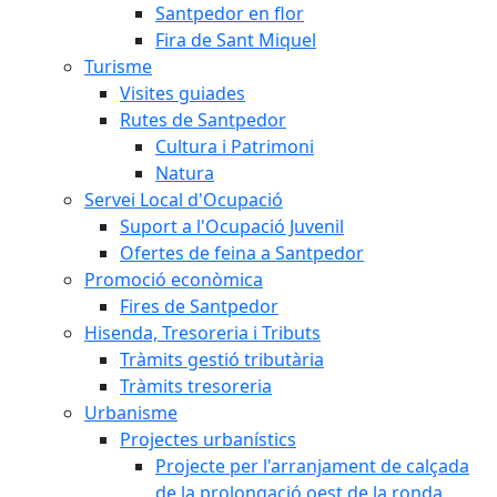
Santpedor en flor
Fira de Sant Miquel
Turisme
Visites guiades
Rutes de Santpedor
Cultura i Patrimoni
Natura
Servei Local d'Ocupació
Suport a l'Ocupació Juvenil
Ofertes de feina a Santpedor
Promoció econòmica
Fires de Santpedor
Hisenda, Tresoreria i Tributs
Tràmits gestió tributària
Tràmits tresoreria
Urbanisme
Projectes urbanístics
Projecte per l'arranjament de calçada
de la prolongació oest de la ronda