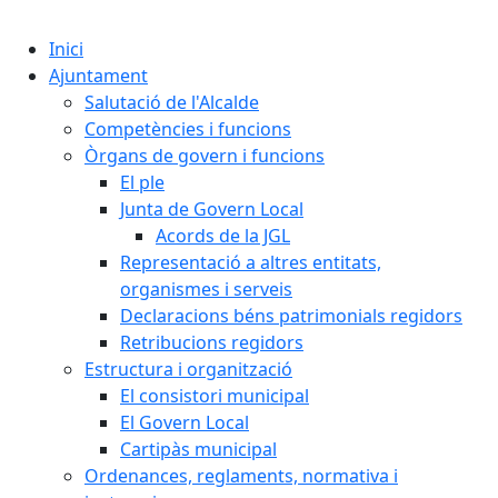
Cercar:
Inici
Ajuntament
Salutació de l'Alcalde
Competències i funcions
Òrgans de govern i funcions
El ple
Junta de Govern Local
Acords de la JGL
Representació a altres entitats,
organismes i serveis
Declaracions béns patrimonials regidors
Retribucions regidors
Estructura i organització
El consistori municipal
El Govern Local
Cartipàs municipal
Ordenances, reglaments, normativa i