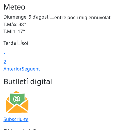
Meteo
Diumenge, 9 d’agost
D
T.Màx: 38°
T
T.Min: 17°
T
Tarda
T
1
2
Anterior
Següent
Butlletí digital
Subscriu-te