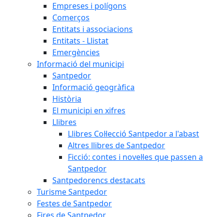
Empreses i polígons
Comerços
Entitats i associacions
Entitats - Llistat
Emergències
Informació del municipi
Santpedor
Informació geogràfica
Història
El municipi en xifres
Llibres
Llibres Col·lecció Santpedor a l'abast
Altres llibres de Santpedor
Ficció: contes i novel·les que passen a
Santpedor
Santpedorencs destacats
Turisme Santpedor
Festes de Santpedor
Fires de Santpedor