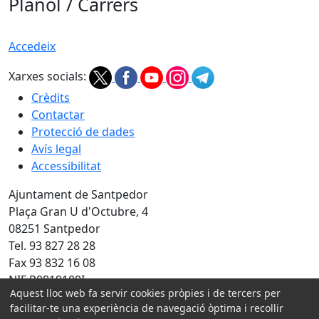
Plànol / Carrers
Accedeix
Xarxes socials:
Crèdits
Contactar
Protecció de dades
Avís legal
Accessibilitat
Ajuntament de Santpedor
Plaça Gran U d'Octubre, 4
08251 Santpedor
Tel. 93 827 28 28
Fax 93 832 16 08
NIF P0819100I
Aquest lloc web fa servir cookies pròpies i de tercers per
Amb la col·laboració de:
facilitar-te una experiència de navegació òptima i recollir