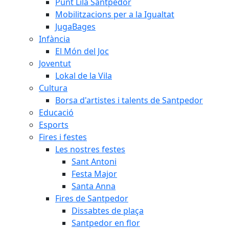
Punt Lila Santpedor
Mobilitzacions per a la Igualtat
JugaBages
Infància
El Món del Joc
Joventut
Lokal de la Vila
Cultura
Borsa d'artistes i talents de Santpedor
Educació
Esports
Fires i festes
Les nostres festes
Sant Antoni
Festa Major
Santa Anna
Fires de Santpedor
Dissabtes de plaça
Santpedor en flor