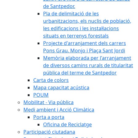
de Santpedor.
Pla de delimitació de les
urbanitzacions, els nuclis de població,
les edificacions i les instal·lacions
situats en terrenys forestals
Projecte d'arranjament dels carrers
Pons Grau. Monjo i Plaça Sant Jordi
Memòria elaborada per l'arranjament
de diversos camins rurals de titularitat
pública del terme de Santpedor
Carta de colors
Mapa capacitat acústica
POUM
Mobilitat - Via pública
Medi ambient i Acció Climàtica
Porta a porta
Oficina de Reciclatge
Participació ciutadana