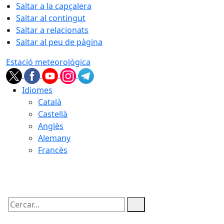
Saltar a la capçalera
Saltar al contingut
Saltar a relacionats
Saltar al peu de pàgina
Estació meteorològica
Idiomes
Català
Castellà
Anglès
Alemany
Francès
08.08.2026 | 14:47
Cercar: