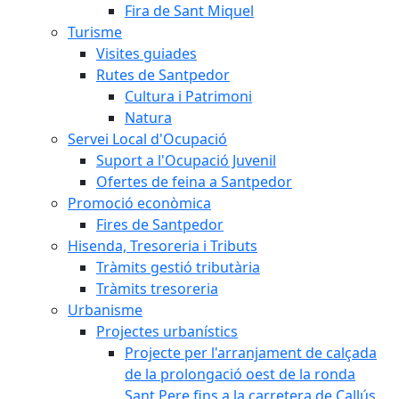
Fira de Sant Miquel
Turisme
Visites guiades
Rutes de Santpedor
Cultura i Patrimoni
Natura
Servei Local d'Ocupació
Suport a l'Ocupació Juvenil
Ofertes de feina a Santpedor
Promoció econòmica
Fires de Santpedor
Hisenda, Tresoreria i Tributs
Tràmits gestió tributària
Tràmits tresoreria
Urbanisme
Projectes urbanístics
Projecte per l'arranjament de calçada
de la prolongació oest de la ronda
Sant Pere fins a la carretera de Callús