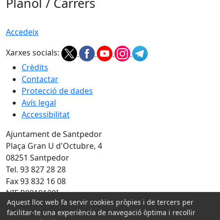
Plànol / Carrers
Accedeix
Xarxes socials:
Crèdits
Contactar
Protecció de dades
Avís legal
Accessibilitat
Ajuntament de Santpedor
Plaça Gran U d'Octubre, 4
08251 Santpedor
Tel. 93 827 28 28
Fax 93 832 16 08
NIF P0819100I
Aquest lloc web fa servir cookies pròpies i de tercers per
Amb la col·laboració de:
facilitar-te una experiència de navegació òptima i recollir