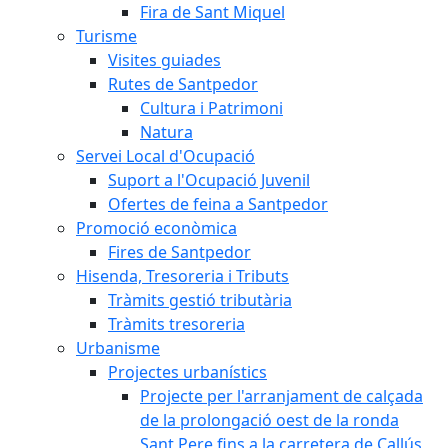
Fira de Sant Miquel
Turisme
Visites guiades
Rutes de Santpedor
Cultura i Patrimoni
Natura
Servei Local d'Ocupació
Suport a l'Ocupació Juvenil
Ofertes de feina a Santpedor
Promoció econòmica
Fires de Santpedor
Hisenda, Tresoreria i Tributs
Tràmits gestió tributària
Tràmits tresoreria
Urbanisme
Projectes urbanístics
Projecte per l'arranjament de calçada
de la prolongació oest de la ronda
Sant Pere fins a la carretera de Callús