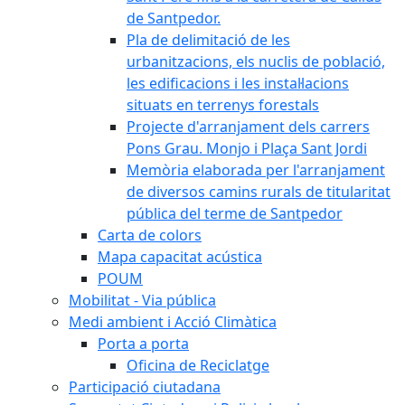
de Santpedor.
Pla de delimitació de les
urbanitzacions, els nuclis de població,
les edificacions i les instal·lacions
situats en terrenys forestals
Projecte d'arranjament dels carrers
Pons Grau. Monjo i Plaça Sant Jordi
Memòria elaborada per l'arranjament
de diversos camins rurals de titularitat
pública del terme de Santpedor
Carta de colors
Mapa capacitat acústica
POUM
Mobilitat - Via pública
Medi ambient i Acció Climàtica
Porta a porta
Oficina de Reciclatge
Participació ciutadana