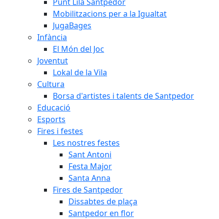
Punt Lila Santpedor
Mobilitzacions per a la Igualtat
JugaBages
Infància
El Món del Joc
Joventut
Lokal de la Vila
Cultura
Borsa d'artistes i talents de Santpedor
Educació
Esports
Fires i festes
Les nostres festes
Sant Antoni
Festa Major
Santa Anna
Fires de Santpedor
Dissabtes de plaça
Santpedor en flor