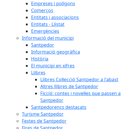
Empreses i polígons
Comerços
Entitats i associacions
Entitats - Llistat
Emergències
Informació del municipi
Santpedor
Informació geogràfica
Història
El municipi en xifres
Llibres
Llibres Col·lecció Santpedor a l'abast
Altres llibres de Santpedor
Ficció: contes i novel·les que passen a
Santpedor
Santpedorencs destacats
Turisme Santpedor
Festes de Santpedor
Fires de Santpedor