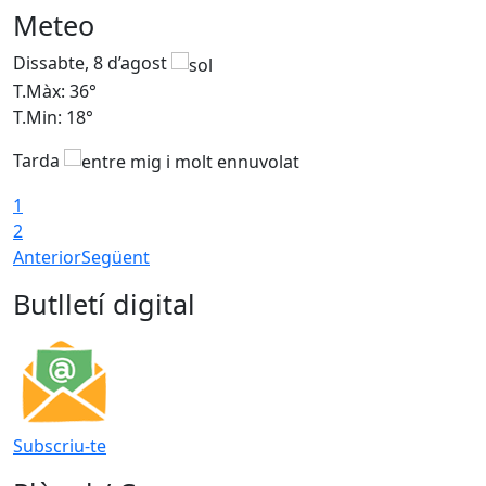
Meteo
Dissabte, 8 d’agost
D
T.Màx: 36°
T
T.Min: 18°
T
Tarda
1
2
Anterior
Següent
Butlletí digital
Subscriu-te