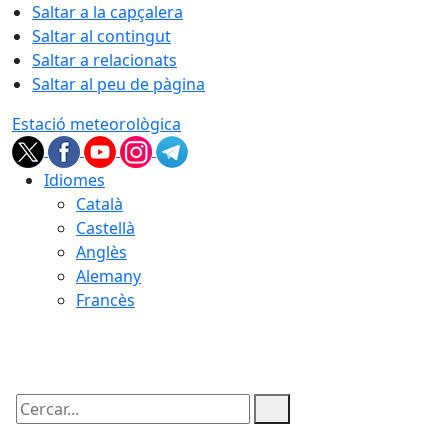
Saltar a la capçalera
Saltar al contingut
Saltar a relacionats
Saltar al peu de pàgina
Estació meteorològica
Idiomes
Català
Castellà
Anglès
Alemany
Francès
08.08.2026 | 04:30
Cercar: