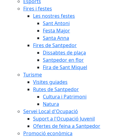
Esports
Fires i festes
Les nostres festes
Sant Antoni
Festa Major
Santa Anna
Fires de Santpedor
Dissabtes de plaça
Santpedor en flor
Fira de Sant Miquel
Turisme
Visites guiades
Rutes de Santpedor
Cultura i Patrimoni
Natura
Servei Local d'Ocupació
Suport a l'Ocupació Juvenil
Ofertes de feina a Santpedor
Promoció econòmica