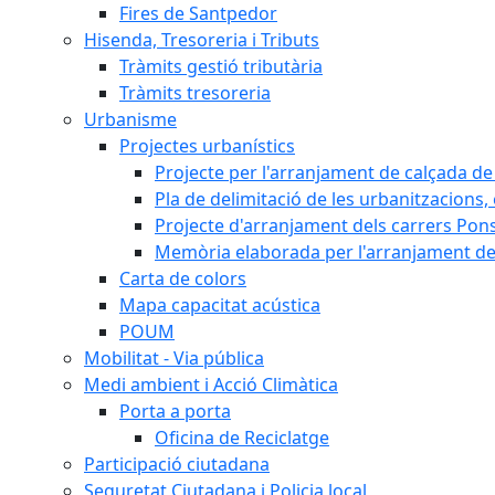
Fires de Santpedor
Hisenda, Tresoreria i Tributs
Tràmits gestió tributària
Tràmits tresoreria
Urbanisme
Projectes urbanístics
Projecte per l'arranjament de calçada de 
Pla de delimitació de les urbanitzacions, e
Projecte d'arranjament dels carrers Pons
Memòria elaborada per l'arranjament de 
Carta de colors
Mapa capacitat acústica
POUM
Mobilitat - Via pública
Medi ambient i Acció Climàtica
Porta a porta
Oficina de Reciclatge
Participació ciutadana
Seguretat Ciutadana i Policia local