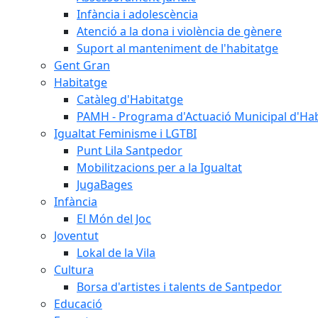
Infància i adolescència
Atenció a la dona i violència de gènere
Suport al manteniment de l'habitatge
Gent Gran
Habitatge
Catàleg d'Habitatge
PAMH - Programa d'Actuació Municipal d'Ha
Igualtat Feminisme i LGTBI
Punt Lila Santpedor
Mobilitzacions per a la Igualtat
JugaBages
Infància
El Món del Joc
Joventut
Lokal de la Vila
Cultura
Borsa d'artistes i talents de Santpedor
Educació