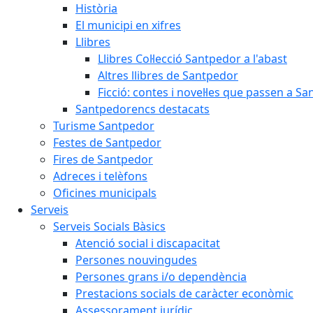
Història
El municipi en xifres
Llibres
Llibres Col·lecció Santpedor a l'abast
Altres llibres de Santpedor
Ficció: contes i novel·les que passen a S
Santpedorencs destacats
Turisme Santpedor
Festes de Santpedor
Fires de Santpedor
Adreces i telèfons
Oficines municipals
Serveis
Serveis Socials Bàsics
Atenció social i discapacitat
Persones nouvingudes
Persones grans i/o dependència
Prestacions socials de caràcter econòmic
Assessorament jurídic