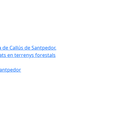
a de Callús de Santpedor.
uats en terrenys forestals
Santpedor