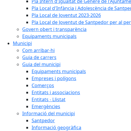
Pla Intern d'Igualtat de Gènere de l'Ajunta
Pla Local d'Infància i Adolescència de Santp
Pla Local de Joventut 2023-2026
Pla Local de Joventut de Santpedor per al pe
Govern obert i transparència
Equipaments municipals
Municipi
Com arribar-hi
Guia de carrers
Guia del municipi
Equipaments municipals
Empreses i polígons
Comerços
Entitats i associacions
Entitats - Llistat
Emergències
Informació del municipi
Santpedor
Informació geogràfica