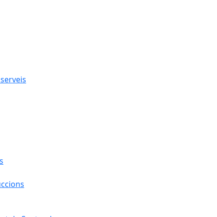
 serveis
s
uccions