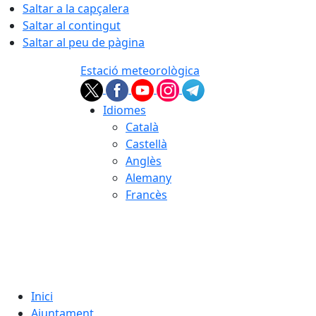
Saltar a la capçalera
Saltar al contingut
Saltar al peu de pàgina
Estació meteorològica
Idiomes
Català
Castellà
Anglès
Alemany
Francès
07.08.2026 | 21:24
Inici
Ajuntament