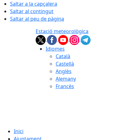
Saltar a la capçalera
Saltar al contingut
Saltar al peu de pàgina
Estació meteorològica
Idiomes
Català
Castellà
Anglès
Alemany
Francès
06.08.2026 | 15:00
Inici
Ajuntament