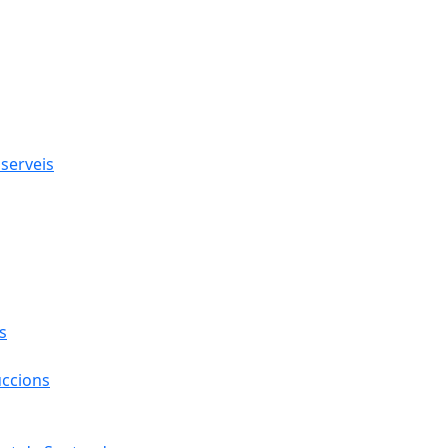
 serveis
s
uccions