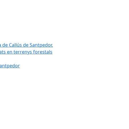
a de Callús de Santpedor.
uats en terrenys forestals
Santpedor