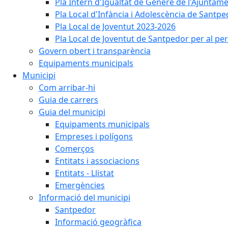
Pla Intern d'Igualtat de Gènere de l'Ajunta
Pla Local d'Infància i Adolescència de Santp
Pla Local de Joventut 2023-2026
Pla Local de Joventut de Santpedor per al pe
Govern obert i transparència
Equipaments municipals
Municipi
Com arribar-hi
Guia de carrers
Guia del municipi
Equipaments municipals
Empreses i polígons
Comerços
Entitats i associacions
Entitats - Llistat
Emergències
Informació del municipi
Santpedor
Informació geogràfica