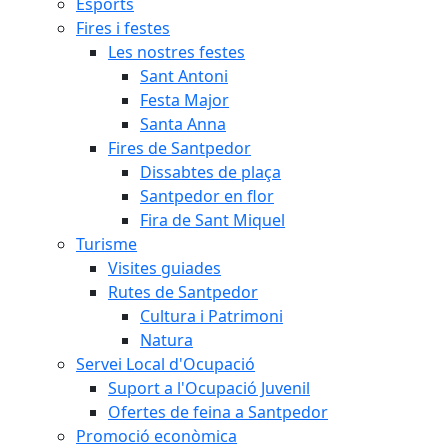
Esports
Fires i festes
Les nostres festes
Sant Antoni
Festa Major
Santa Anna
Fires de Santpedor
Dissabtes de plaça
Santpedor en flor
Fira de Sant Miquel
Turisme
Visites guiades
Rutes de Santpedor
Cultura i Patrimoni
Natura
Servei Local d'Ocupació
Suport a l'Ocupació Juvenil
Ofertes de feina a Santpedor
Promoció econòmica