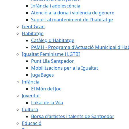
Infància i adolescència
Atenció a la dona i violència de gènere
Suport al manteniment de l'habitatge
Gent Gran
Habitatge
Catàleg d'Habitatge
PAMH - Programa d'Actuació Municipal d'Ha
Igualtat Feminisme i LGTBI
Punt Lila Santpedor
Mobilitzacions per a la Igualtat
JugaBages
Infància
El Món del Joc
Joventut
Lokal de la Vila
Cultura
Borsa d'artistes i talents de Santpedor
Educació