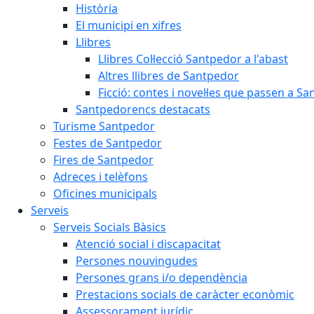
Història
El municipi en xifres
Llibres
Llibres Col·lecció Santpedor a l'abast
Altres llibres de Santpedor
Ficció: contes i novel·les que passen a S
Santpedorencs destacats
Turisme Santpedor
Festes de Santpedor
Fires de Santpedor
Adreces i telèfons
Oficines municipals
Serveis
Serveis Socials Bàsics
Atenció social i discapacitat
Persones nouvingudes
Persones grans i/o dependència
Prestacions socials de caràcter econòmic
Assessorament jurídic