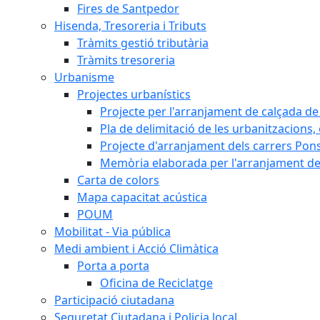
Fires de Santpedor
Hisenda, Tresoreria i Tributs
Tràmits gestió tributària
Tràmits tresoreria
Urbanisme
Projectes urbanístics
Projecte per l'arranjament de calçada de 
Pla de delimitació de les urbanitzacions, e
Projecte d'arranjament dels carrers Pons
Memòria elaborada per l'arranjament de 
Carta de colors
Mapa capacitat acústica
POUM
Mobilitat - Via pública
Medi ambient i Acció Climàtica
Porta a porta
Oficina de Reciclatge
Participació ciutadana
Seguretat Ciutadana i Policia local