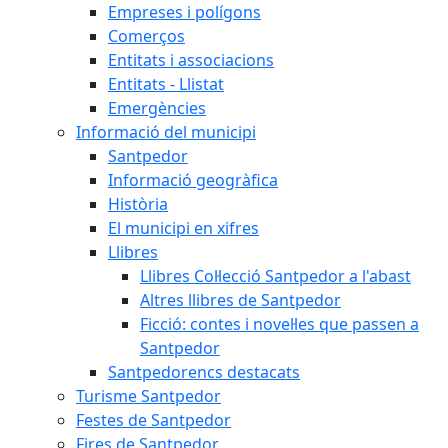
Empreses i polígons
Comerços
Entitats i associacions
Entitats - Llistat
Emergències
Informació del municipi
Santpedor
Informació geogràfica
Història
El municipi en xifres
Llibres
Llibres Col·lecció Santpedor a l'abast
Altres llibres de Santpedor
Ficció: contes i novel·les que passen a
Santpedor
Santpedorencs destacats
Turisme Santpedor
Festes de Santpedor
Fires de Santpedor