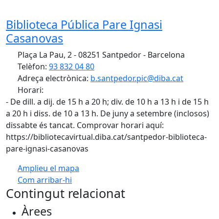
Biblioteca Pública Pare Ignasi
Casanovas
Plaça La Pau, 2 - 08251 Santpedor - Barcelona
Telèfon:
93 832 04 80
Adreça electrònica:
b.santpedor.pic@diba.cat
Horari:
- De dill. a dij. de 15 h a 20 h; div. de 10 h a 13 h i de 15 h
a 20 h i diss. de 10 a 13 h. De juny a setembre (inclosos)
dissabte és tancat. Comprovar horari aquí:
https://bibliotecavirtual.diba.cat/santpedor-biblioteca-
pare-ignasi-casanovas
Amplieu el mapa
Com arribar-hi
Leaflet
| ©
OpenStreetMap
contributors
Contingut relacionat
+
Àrees
−