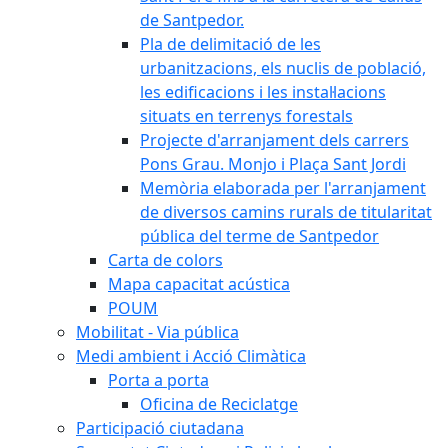
de Santpedor.
Pla de delimitació de les
urbanitzacions, els nuclis de població,
les edificacions i les instal·lacions
situats en terrenys forestals
Projecte d'arranjament dels carrers
Pons Grau. Monjo i Plaça Sant Jordi
Memòria elaborada per l'arranjament
de diversos camins rurals de titularitat
pública del terme de Santpedor
Carta de colors
Mapa capacitat acústica
POUM
Mobilitat - Via pública
Medi ambient i Acció Climàtica
Porta a porta
Oficina de Reciclatge
Participació ciutadana