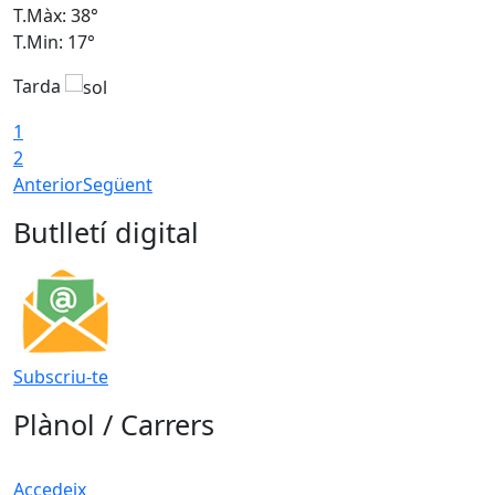
T.Màx: 38°
T
T.Min: 17°
T
Tarda
T
1
2
Anterior
Següent
Butlletí digital
Subscriu-te
Plànol / Carrers
Accedeix