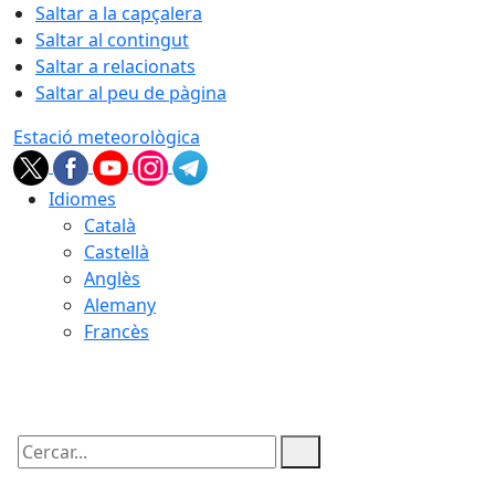
Saltar a la capçalera
Saltar al contingut
Saltar a relacionats
Saltar al peu de pàgina
Estació meteorològica
Idiomes
Català
Castellà
Anglès
Alemany
Francès
09.08.2026 | 01:56
Cercar: