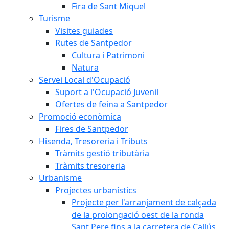
Fira de Sant Miquel
Turisme
Visites guiades
Rutes de Santpedor
Cultura i Patrimoni
Natura
Servei Local d'Ocupació
Suport a l'Ocupació Juvenil
Ofertes de feina a Santpedor
Promoció econòmica
Fires de Santpedor
Hisenda, Tresoreria i Tributs
Tràmits gestió tributària
Tràmits tresoreria
Urbanisme
Projectes urbanístics
Projecte per l'arranjament de calçada
de la prolongació oest de la ronda
Sant Pere fins a la carretera de Callús