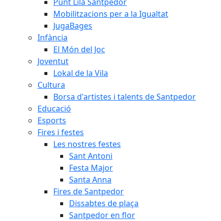
Punt Lila Santpedor
Mobilitzacions per a la Igualtat
JugaBages
Infància
El Món del Joc
Joventut
Lokal de la Vila
Cultura
Borsa d'artistes i talents de Santpedor
Educació
Esports
Fires i festes
Les nostres festes
Sant Antoni
Festa Major
Santa Anna
Fires de Santpedor
Dissabtes de plaça
Santpedor en flor