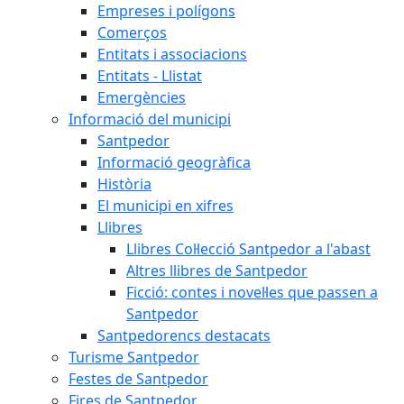
Empreses i polígons
Comerços
Entitats i associacions
Entitats - Llistat
Emergències
Informació del municipi
Santpedor
Informació geogràfica
Història
El municipi en xifres
Llibres
Llibres Col·lecció Santpedor a l'abast
Altres llibres de Santpedor
Ficció: contes i novel·les que passen a
Santpedor
Santpedorencs destacats
Turisme Santpedor
Festes de Santpedor
Fires de Santpedor