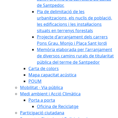
de Santpedor.
Pla de delimitació de les
urbanitzacions, els nuclis de població,
les edificacions i les instal·lacions
situats en terrenys forestals
Projecte d'arranjament dels carrers
Pons Grau. Monjo i Plaça Sant Jordi
Memòria elaborada per l'arranjament
de diversos camins rurals de titularitat
pública del terme de Santpedor
Carta de colors
Mapa capacitat acústica
POUM
Mobilitat - Via pública
Medi ambient i Acció Climàtica
Porta a porta
Oficina de Reciclatge
Participació ciutadana