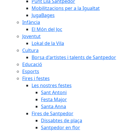
Punt Lila Santpedor
Mobilitzacions per a la Igualtat
JugaBages
Infància
El Món del Joc
Joventut
Lokal de la Vila
Cultura
Borsa d'artistes i talents de Santpedor
Educació
Esports
Fires i festes
Les nostres festes
Sant Antoni
Festa Major
Santa Anna
Fires de Santpedor
Dissabtes de plaça
Santpedor en flor