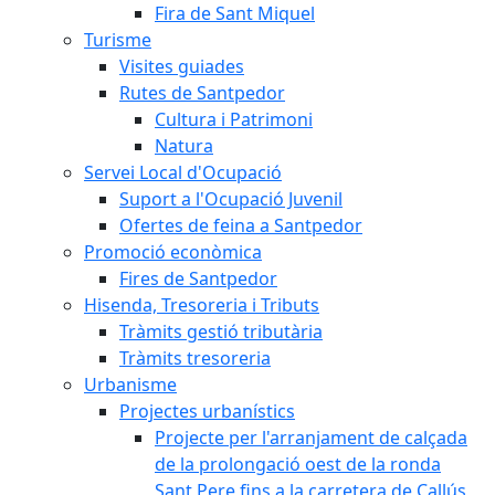
Fira de Sant Miquel
Turisme
Visites guiades
Rutes de Santpedor
Cultura i Patrimoni
Natura
Servei Local d'Ocupació
Suport a l'Ocupació Juvenil
Ofertes de feina a Santpedor
Promoció econòmica
Fires de Santpedor
Hisenda, Tresoreria i Tributs
Tràmits gestió tributària
Tràmits tresoreria
Urbanisme
Projectes urbanístics
Projecte per l'arranjament de calçada
de la prolongació oest de la ronda
Sant Pere fins a la carretera de Callús