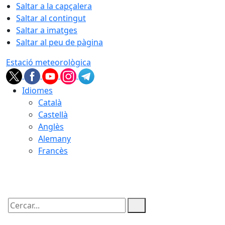
Saltar a la capçalera
Saltar al contingut
Saltar a imatges
Saltar al peu de pàgina
Estació meteorològica
Idiomes
Català
Castellà
Anglès
Alemany
Francès
06.08.2026 | 19:15
Cercar: