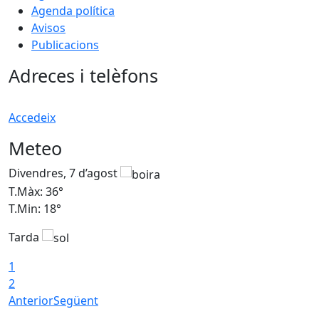
Agenda política
Avisos
Publicacions
Adreces i telèfons
Accedeix
Meteo
Divendres, 7 d’agost
D
T.Màx: 36°
T
T.Min: 18°
T
Tarda
T
1
2
Anterior
Següent