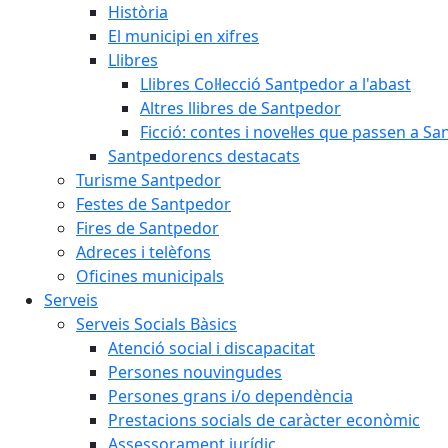
Història
El municipi en xifres
Llibres
Llibres Col·lecció Santpedor a l'abast
Altres llibres de Santpedor
Ficció: contes i novel·les que passen a S
Santpedorencs destacats
Turisme Santpedor
Festes de Santpedor
Fires de Santpedor
Adreces i telèfons
Oficines municipals
Serveis
Serveis Socials Bàsics
Atenció social i discapacitat
Persones nouvingudes
Persones grans i/o dependència
Prestacions socials de caràcter econòmic
Assessorament jurídic