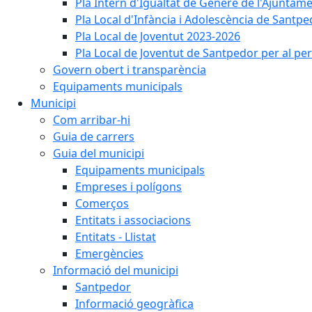
Pla Intern d'Igualtat de Gènere de l'Ajunta
Pla Local d'Infància i Adolescència de Santp
Pla Local de Joventut 2023-2026
Pla Local de Joventut de Santpedor per al pe
Govern obert i transparència
Equipaments municipals
Municipi
Com arribar-hi
Guia de carrers
Guia del municipi
Equipaments municipals
Empreses i polígons
Comerços
Entitats i associacions
Entitats - Llistat
Emergències
Informació del municipi
Santpedor
Informació geogràfica