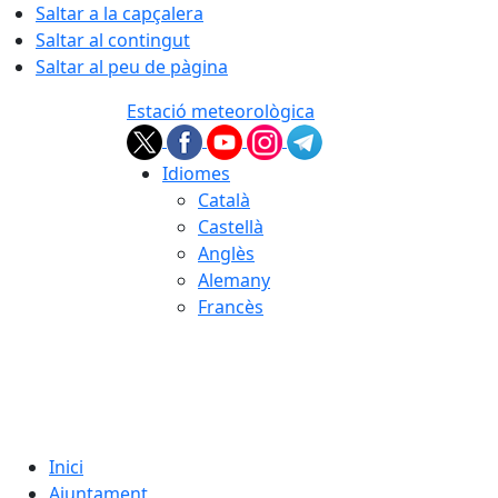
Saltar a la capçalera
Saltar al contingut
Saltar al peu de pàgina
Estació meteorològica
Idiomes
Català
Castellà
Anglès
Alemany
Francès
07.08.2026 | 04:00
Inici
Ajuntament