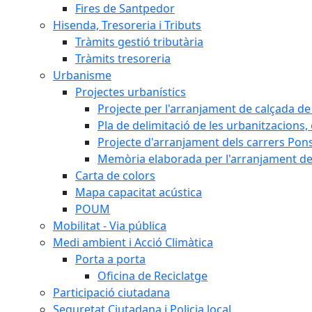
Fires de Santpedor
Hisenda, Tresoreria i Tributs
Tràmits gestió tributària
Tràmits tresoreria
Urbanisme
Projectes urbanístics
Projecte per l'arranjament de calçada de 
Pla de delimitació de les urbanitzacions, e
Projecte d'arranjament dels carrers Pons
Memòria elaborada per l'arranjament de 
Carta de colors
Mapa capacitat acústica
POUM
Mobilitat - Via pública
Medi ambient i Acció Climàtica
Porta a porta
Oficina de Reciclatge
Participació ciutadana
Seguretat Ciutadana i Policia local