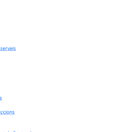
 serveis
s
uccions