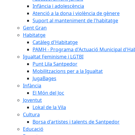
Infància i adolescència
Atenció a la dona i violència de gènere
Suport al manteniment de l'habitatge
Gent Gran
Habitatge
Catàleg d'Habitatge
PAMH - Programa d'Actuació Municipal d'Ha
Igualtat Feminisme i LGTBI
Punt Lila Santpedor
Mobilitzacions per a la Igualtat
JugaBages
Infància
El Món del Joc
Joventut
Lokal de la Vila
Cultura
Borsa d'artistes i talents de Santpedor
Educació