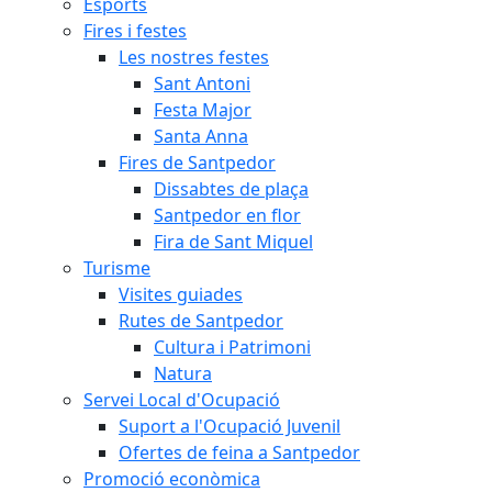
Esports
Fires i festes
Les nostres festes
Sant Antoni
Festa Major
Santa Anna
Fires de Santpedor
Dissabtes de plaça
Santpedor en flor
Fira de Sant Miquel
Turisme
Visites guiades
Rutes de Santpedor
Cultura i Patrimoni
Natura
Servei Local d'Ocupació
Suport a l'Ocupació Juvenil
Ofertes de feina a Santpedor
Promoció econòmica