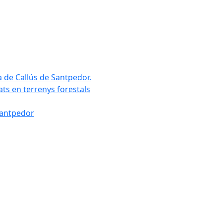
a de Callús de Santpedor.
uats en terrenys forestals
Santpedor