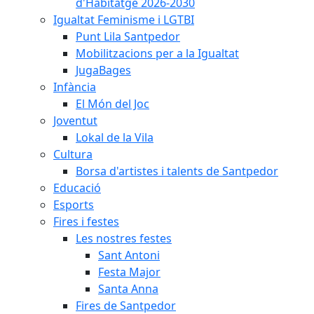
d'Habitatge 2026-2030
Igualtat Feminisme i LGTBI
Punt Lila Santpedor
Mobilitzacions per a la Igualtat
JugaBages
Infància
El Món del Joc
Joventut
Lokal de la Vila
Cultura
Borsa d'artistes i talents de Santpedor
Educació
Esports
Fires i festes
Les nostres festes
Sant Antoni
Festa Major
Santa Anna
Fires de Santpedor