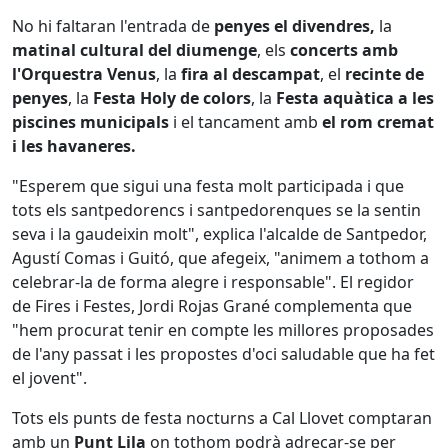
No hi faltaran l'entrada de
penyes el divendres,
la
matinal cultural del diumenge
, els
concerts amb
l'Orquestra Venus
, la
fira al descampat
, el
recinte de
penyes
, la
Festa Holy de colors
, la
Festa aquàtica a les
piscines municipals
i el tancament amb
el rom cremat
i les havaneres.
"Esperem que sigui una festa molt participada i que
tots els santpedorencs i santpedorenques se la sentin
seva i la gaudeixin molt", explica l'alcalde de Santpedor,
Agustí Comas i Guitó, que afegeix, "animem a tothom a
celebrar-la de forma alegre i responsable". El regidor
de Fires i Festes, Jordi Rojas Grané complementa que
"hem procurat tenir en compte les millores proposades
de l'any passat i les propostes d'oci saludable que ha fet
el jovent".
Tots els punts de festa nocturns a Cal Llovet comptaran
amb un
Punt Lila
on tothom podrà adreçar-se per