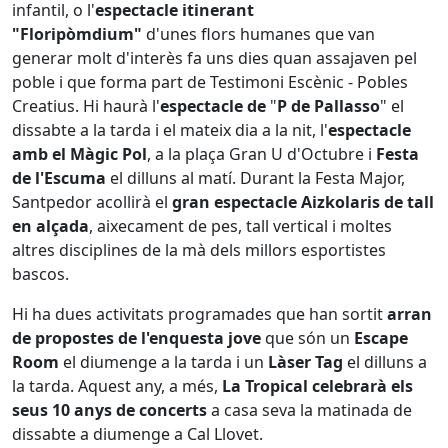
infantil, o l'
espectacle itinerant
"Floripòmdium"
d'unes flors humanes que van
generar molt d'interès fa uns dies quan assajaven pel
poble i que forma part de Testimoni Escènic - Pobles
Creatius. Hi haurà l'
espectacle de
"
P de Pallasso
" el
dissabte a la tarda i el mateix dia a la nit, l'
espectacle
amb el Màgic Pol
, a la plaça Gran U d'Octubre i
Festa
de l'Escuma
el dilluns al matí. Durant la Festa Major,
Santpedor acollirà el
gran espectacle Aizkolaris de tall
en alçada
, aixecament de pes, tall vertical i moltes
altres disciplines de la mà dels millors esportistes
bascos.
Hi ha dues activitats programades que han sortit
arran
de propostes de l'enquesta jove
que són un
Escape
Room
el diumenge a la tarda i un
Làser Tag
el dilluns a
la tarda. Aquest any, a més,
La Tropical
celebrarà els
seus 10 anys de concerts
a casa seva la matinada de
dissabte a diumenge a Cal Llovet.