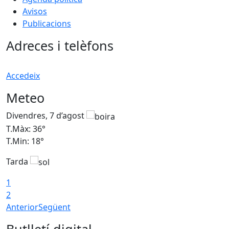
Avisos
Publicacions
Adreces i telèfons
Accedeix
Meteo
Divendres, 7 d’agost
D
T.Màx: 36°
T
T.Min: 18°
T
Tarda
T
1
2
Anterior
Següent