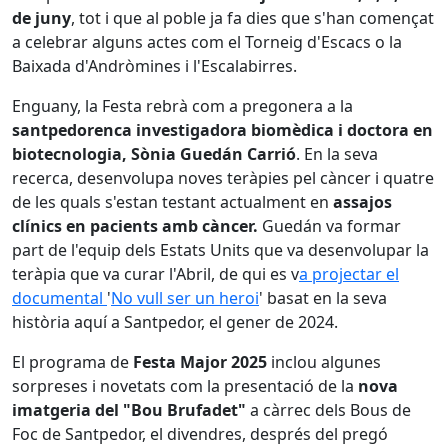
de juny
, tot i que al poble ja fa dies que s'han començat
a celebrar alguns actes com el Torneig d'Escacs o la
Baixada d'Andròmines i l'Escalabirres.
Enguany, la Festa rebrà com a pregonera a la
santpedorenca investigadora biomèdica i doctora en
biotecnologia, Sònia Guedán Carrió
. En la seva
recerca, desenvolupa noves teràpies pel càncer i quatre
de les quals s'estan testant actualment en
assajos
clínics en pacients amb càncer.
Guedán va formar
part de l'equip dels Estats Units que va desenvolupar la
teràpia que va curar l'Abril, de qui es v
a projectar el
documental
'
No vull ser un heroi
' basat en la seva
història aquí a Santpedor, el gener de 2024.
El programa de
Festa Major 2025
inclou algunes
sorpreses i novetats com la presentació de la
nova
imatgeria del "Bou Brufadet"
a càrrec dels Bous de
Foc de Santpedor, el divendres, després del pregó