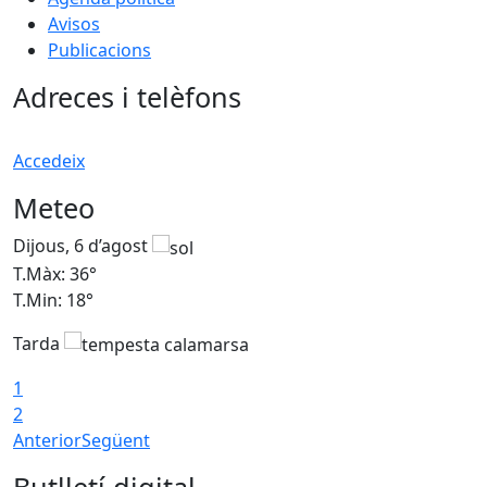
Avisos
Publicacions
Adreces i telèfons
Accedeix
Meteo
Dijous, 6 d’agost
D
T.Màx: 36°
T
T.Min: 18°
T
Tarda
T
1
2
Anterior
Següent