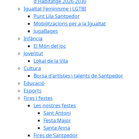
d'Habitatge 2026-2030
Igualtat Feminisme i LGTBI
Punt Lila Santpedor
Mobilitzacions per a la Igualtat
JugaBages
Infància
El Món del Joc
Joventut
Lokal de la Vila
Cultura
Borsa d'artistes i talents de Santpedor
Educació
Esports
Fires i festes
Les nostres festes
Sant Antoni
Festa Major
Santa Anna
Fires de Santpedor