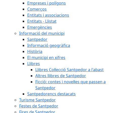
Empreses i polígons
Comerços
Entitats i associacions
Entitats - Llistat
Emergències
Informació del municipi
Santpedor
Informació geogràfica
Història
El municipi en xifres
Llibres
Llibres Col·lecció Santpedor a l'abast
Altres llibres de Santpedor
Ficció: contes i novel·les que passen a
Santpedor
Santpedorencs destacats
Turisme Santpedor
Festes de Santpedor
Fires de Santpedor