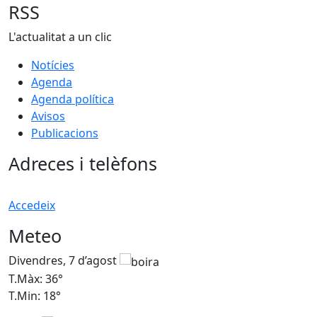
RSS
L'actualitat a un clic
Notícies
Agenda
Agenda política
Avisos
Publicacions
Adreces i telèfons
Accedeix
Meteo
Divendres, 7 d’agost
D
T.Màx: 36°
T
T.Min: 18°
T