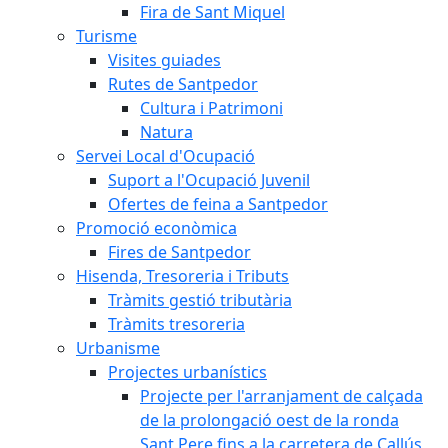
Fira de Sant Miquel
Turisme
Visites guiades
Rutes de Santpedor
Cultura i Patrimoni
Natura
Servei Local d'Ocupació
Suport a l'Ocupació Juvenil
Ofertes de feina a Santpedor
Promoció econòmica
Fires de Santpedor
Hisenda, Tresoreria i Tributs
Tràmits gestió tributària
Tràmits tresoreria
Urbanisme
Projectes urbanístics
Projecte per l'arranjament de calçada
de la prolongació oest de la ronda
Sant Pere fins a la carretera de Callús