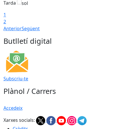
Tarda
T
1
2
Anterior
Següent
Butlletí digital
Subscriu-te
Plànol / Carrers
Accedeix
Xarxes socials:
Crèdits