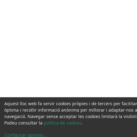
Aquest lloc web fa servir cookies pròpies i de tercers per facili
òptima i recollir informació anònima per millorar i adaptar-nos a
navegació. Navegar sense acceptar les cookies limitarà la visibili
Podeu consultar la
política de cookies
.
Configurar opcions
...