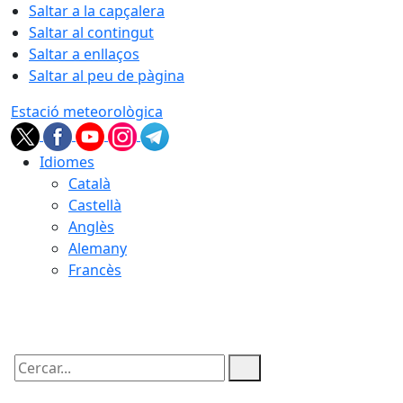
Saltar a la capçalera
Saltar al contingut
Saltar a enllaços
Saltar al peu de pàgina
Estació meteorològica
Idiomes
Català
Castellà
Anglès
Alemany
Francès
07.08.2026 | 03:47
Cercar: