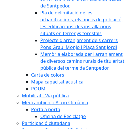
de Santpedor.
Pla de delimitació de les
urbanitzacions, els nuclis de població,
les edificacions i les instal·lacions
situats en terrenys forestals
Projecte d'arranjament dels carrers
Pons Grau. Monjo i Plaça Sant Jordi
Memòria elaborada per l'arranjament
de diversos camins rurals de titularitat
pública del terme de Santpedor
Carta de colors
Mapa capacitat acústica
POUM
Mobilitat - Via pública
Medi ambient i Acció Climàtica
Porta a porta
Oficina de Reciclatge
Participació ciutadana