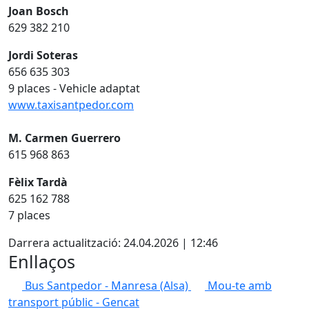
Joan Bosch
629 382 210
Jordi Soteras
656 635 303
9 places - Vehicle adaptat
www.taxisantpedor.com
M. Carmen Guerrero
615 968 863
Fèlix Tardà
625 162 788
7 places
Darrera actualització: 24.04.2026 | 12:46
Enllaços
Bus Santpedor - Manresa (Alsa)
Mou-te amb
transport públic - Gencat