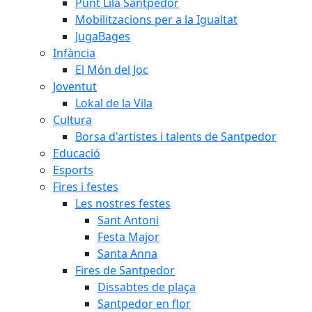
Punt Lila Santpedor
Mobilitzacions per a la Igualtat
JugaBages
Infància
El Món del Joc
Joventut
Lokal de la Vila
Cultura
Borsa d'artistes i talents de Santpedor
Educació
Esports
Fires i festes
Les nostres festes
Sant Antoni
Festa Major
Santa Anna
Fires de Santpedor
Dissabtes de plaça
Santpedor en flor