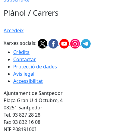
Plànol / Carrers
Accedeix
Xarxes socials:
Crèdits
Contactar
Protecció de dades
Avís legal
Accessibilitat
Ajuntament de Santpedor
Plaça Gran U d'Octubre, 4
08251 Santpedor
Tel. 93 827 28 28
Fax 93 832 16 08
NIF P0819100I