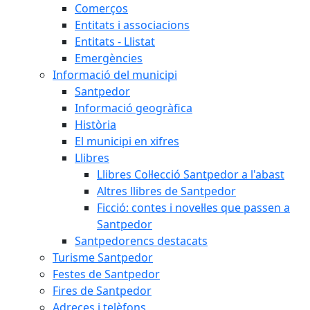
Comerços
Entitats i associacions
Entitats - Llistat
Emergències
Informació del municipi
Santpedor
Informació geogràfica
Història
El municipi en xifres
Llibres
Llibres Col·lecció Santpedor a l'abast
Altres llibres de Santpedor
Ficció: contes i novel·les que passen a
Santpedor
Santpedorencs destacats
Turisme Santpedor
Festes de Santpedor
Fires de Santpedor
Adreces i telèfons