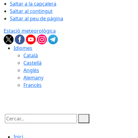
Saltar a la capçalera
Saltar al contingut
Saltar al peu de pàgina
Estació meteorològica
Idiomes
Català
Castellà
Anglès
Alemany
Francès
08.08.2026 | 06:08
Cercar:
Inici