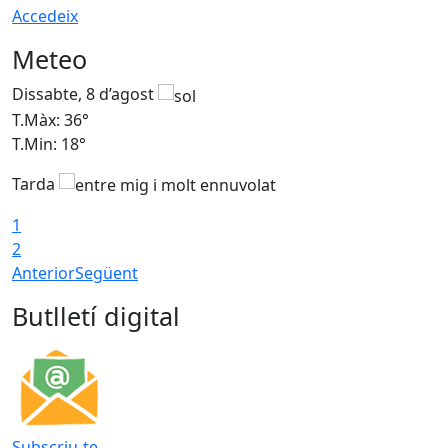
Accedeix
Meteo
Dissabte, 8 d’agost
D
T.Màx: 36°
T
T.Min: 18°
T
Tarda
1
2
Anterior
Següent
Butlletí digital
Subscriu-te