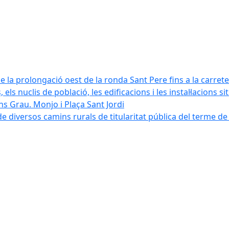
e la prolongació oest de la ronda Sant Pere fins a la carret
 els nuclis de població, les edificacions i les instal·lacions s
ns Grau. Monjo i Plaça Sant Jordi
 diversos camins rurals de titularitat pública del terme d