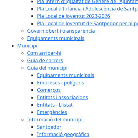
Pla Intern d'Igualtat de Gènere de l'Ajunt
Pla Local d'Infància i Adolescència de San
Pla Local de Joventut 2023-2026
Pla Local de Joventut de Santpedor per al 
Govern obert i transparència
Equipaments municipals
Municipi
Com arribar-hi
Guia de carrers
Guia del municipi
Equipaments municipals
Empreses i polígons
Comerços
Entitats i associacions
Entitats - Llistat
Emergències
Informació del municipi
Santpedor
Informació geogràfica