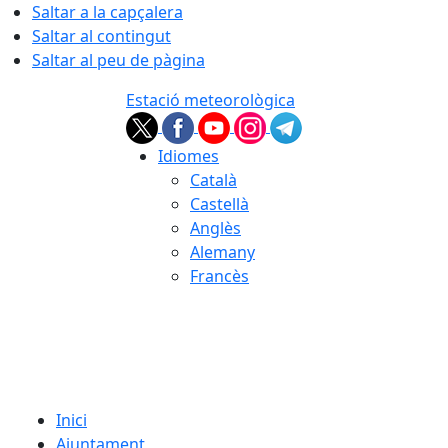
Saltar a la capçalera
Saltar al contingut
Saltar al peu de pàgina
Estació meteorològica
Idiomes
Català
Castellà
Anglès
Alemany
Francès
07.08.2026 | 14:51
Inici
Ajuntament