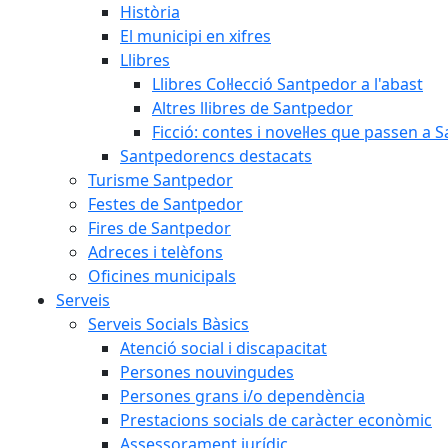
Història
El municipi en xifres
Llibres
Llibres Col·lecció Santpedor a l'abast
Altres llibres de Santpedor
Ficció: contes i novel·les que passen a
Santpedorencs destacats
Turisme Santpedor
Festes de Santpedor
Fires de Santpedor
Adreces i telèfons
Oficines municipals
Serveis
Serveis Socials Bàsics
Atenció social i discapacitat
Persones nouvingudes
Persones grans i/o dependència
Prestacions socials de caràcter econòmic
Assessorament jurídic