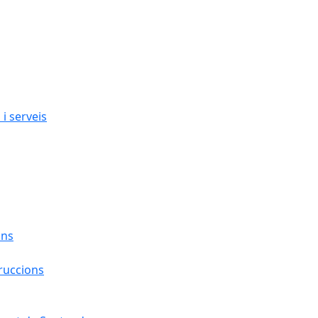
i serveis
ons
ruccions