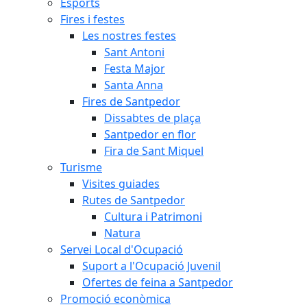
Esports
Fires i festes
Les nostres festes
Sant Antoni
Festa Major
Santa Anna
Fires de Santpedor
Dissabtes de plaça
Santpedor en flor
Fira de Sant Miquel
Turisme
Visites guiades
Rutes de Santpedor
Cultura i Patrimoni
Natura
Servei Local d'Ocupació
Suport a l'Ocupació Juvenil
Ofertes de feina a Santpedor
Promoció econòmica