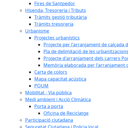
Fires de Santpedor
Hisenda, Tresoreria i Tributs
Tràmits gestió tributària
Tràmits tresoreria
Urbanisme
Projectes urbanístics
Projecte per l'arranjament de calçada d
Pla de delimitació de les urbanitzacions,
Projecte d'arranjament dels carrers Po
Memòria elaborada per l'arranjament de
Carta de colors
Mapa capacitat acústica
POUM
Mobilitat - Via pública
Medi ambient i Acció Climàtica
Porta a porta
Oficina de Reciclatge
Participació ciutadana
Seguretat Ciutadana i Policia local