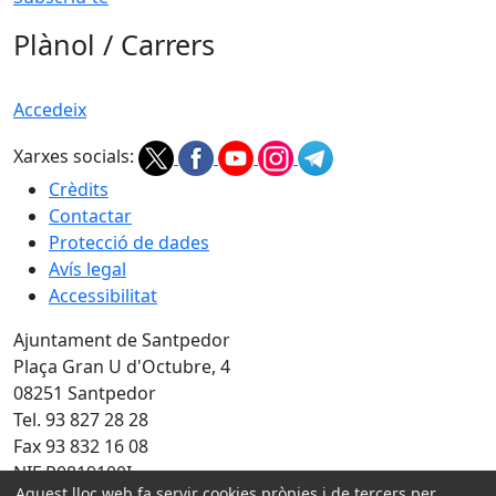
Plànol / Carrers
Accedeix
Xarxes socials:
Crèdits
Contactar
Protecció de dades
Avís legal
Accessibilitat
Ajuntament de Santpedor
Plaça Gran U d'Octubre, 4
08251 Santpedor
Tel. 93 827 28 28
Fax 93 832 16 08
NIF P0819100I
Aquest lloc web fa servir cookies pròpies i de tercers per