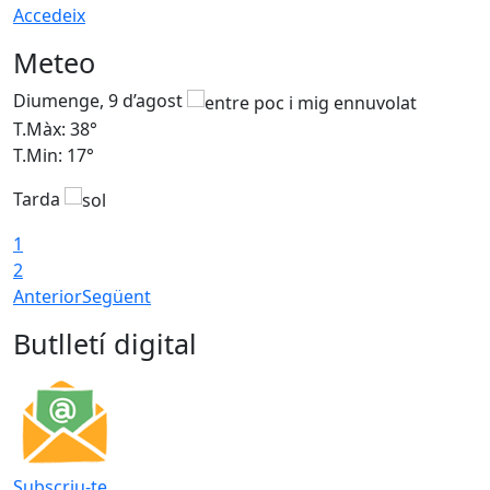
Accedeix
Meteo
Diumenge, 9 d’agost
D
T.Màx: 38°
T
T.Min: 17°
T
Tarda
T
1
2
Anterior
Següent
Butlletí digital
Subscriu-te