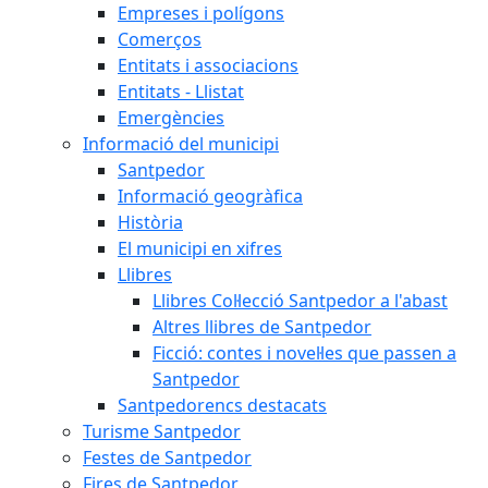
Empreses i polígons
Comerços
Entitats i associacions
Entitats - Llistat
Emergències
Informació del municipi
Santpedor
Informació geogràfica
Història
El municipi en xifres
Llibres
Llibres Col·lecció Santpedor a l'abast
Altres llibres de Santpedor
Ficció: contes i novel·les que passen a
Santpedor
Santpedorencs destacats
Turisme Santpedor
Festes de Santpedor
Fires de Santpedor