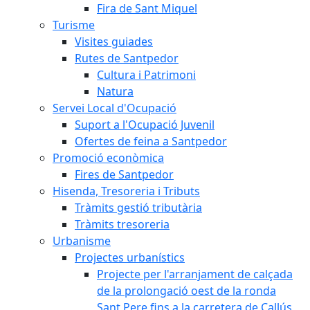
Fira de Sant Miquel
Turisme
Visites guiades
Rutes de Santpedor
Cultura i Patrimoni
Natura
Servei Local d'Ocupació
Suport a l'Ocupació Juvenil
Ofertes de feina a Santpedor
Promoció econòmica
Fires de Santpedor
Hisenda, Tresoreria i Tributs
Tràmits gestió tributària
Tràmits tresoreria
Urbanisme
Projectes urbanístics
Projecte per l'arranjament de calçada
de la prolongació oest de la ronda
Sant Pere fins a la carretera de Callús