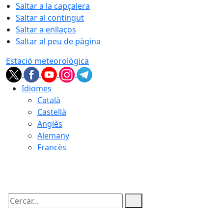
Saltar a la capçalera
Saltar al contingut
Saltar a enllaços
Saltar al peu de pàgina
Estació meteorològica
Idiomes
Català
Castellà
Anglès
Alemany
Francès
09.08.2026 | 03:31
Cercar: