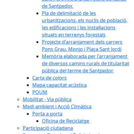
de Santpedor.
Pla de delimitació de les
urbanitzacions, els nuclis de població,
les edificacions i les instal·lacions
situats en terrenys forestals
Projecte d'arranjament dels carrers
Pons Grau. Monjo i Plaça Sant Jordi
Memòria elaborada per l'arranjament
de diversos camins rurals de titularitat
pública del terme de Santpedor
Carta de colors
Mapa capacitat acústica
POUM
Mobilitat - Via pública
Medi ambient i Acció Climàtica
Porta a porta
Oficina de Reciclatge
Participació ciutadana