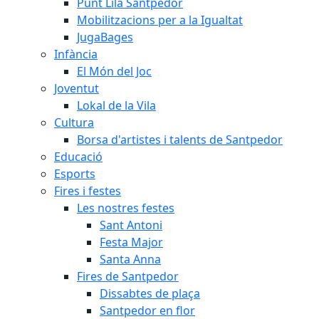
Punt Lila Santpedor
Mobilitzacions per a la Igualtat
JugaBages
Infància
El Món del Joc
Joventut
Lokal de la Vila
Cultura
Borsa d'artistes i talents de Santpedor
Educació
Esports
Fires i festes
Les nostres festes
Sant Antoni
Festa Major
Santa Anna
Fires de Santpedor
Dissabtes de plaça
Santpedor en flor