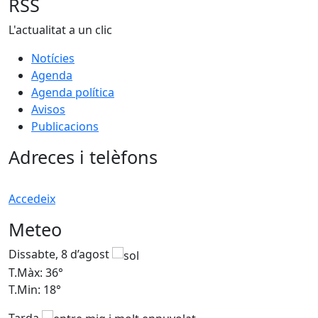
RSS
L'actualitat a un clic
Notícies
Agenda
Agenda política
Avisos
Publicacions
Adreces i telèfons
Accedeix
Meteo
Dissabte, 8 d’agost
D
T.Màx: 36°
T
T.Min: 18°
T
Tarda