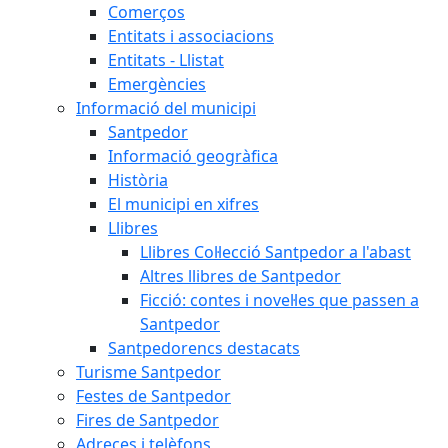
Comerços
Entitats i associacions
Entitats - Llistat
Emergències
Informació del municipi
Santpedor
Informació geogràfica
Història
El municipi en xifres
Llibres
Llibres Col·lecció Santpedor a l'abast
Altres llibres de Santpedor
Ficció: contes i novel·les que passen a
Santpedor
Santpedorencs destacats
Turisme Santpedor
Festes de Santpedor
Fires de Santpedor
Adreces i telèfons