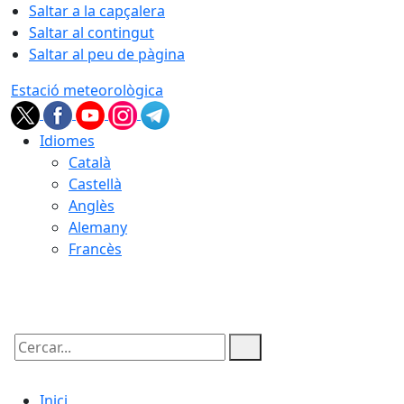
Saltar a la capçalera
Saltar al contingut
Saltar al peu de pàgina
Estació meteorològica
Idiomes
Català
Castellà
Anglès
Alemany
Francès
07.08.2026 | 14:23
Cercar:
Inici