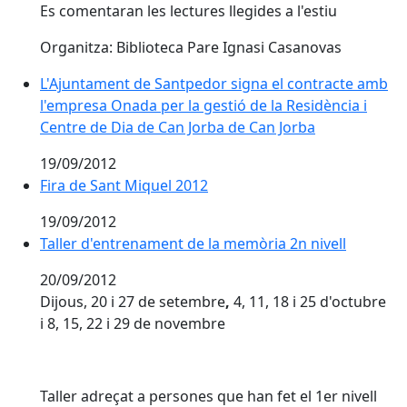
Es comentaran les lectures llegides a l'estiu
Organitza: Biblioteca Pare Ignasi Casanovas
L'Ajuntament de Santpedor signa el contracte amb l'e
L'Ajuntament de Santpedor signa el contracte amb
l'empresa Onada per la gestió de la Residència i
Centre de Dia de Can Jorba de Can Jorba
19/09/2012
Fira de Sant Miquel 2012
19/09/2012
Taller d'entrenament de la memòria 2n nivell
20/09/2012
Dijous, 20 i 27 de setembre
,
4, 11, 18 i 25 d'octubre
i 8, 15, 22 i 29 de novembre
Taller adreçat a persones que han fet el 1er nivell