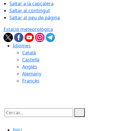
Saltar a la capçalera
Saltar al contingut
Saltar al peu de pàgina
Estació meteorològica
Idiomes
Català
Castellà
Anglès
Alemany
Francès
07.08.2026 | 15:28
Cercar:
Inici