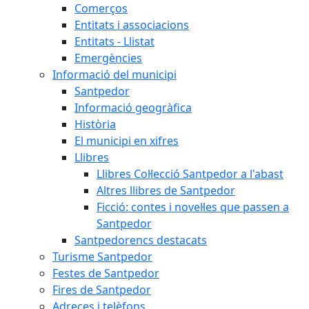
Comerços
Entitats i associacions
Entitats - Llistat
Emergències
Informació del municipi
Santpedor
Informació geogràfica
Història
El municipi en xifres
Llibres
Llibres Col·lecció Santpedor a l'abast
Altres llibres de Santpedor
Ficció: contes i novel·les que passen a
Santpedor
Santpedorencs destacats
Turisme Santpedor
Festes de Santpedor
Fires de Santpedor
Adreces i telèfons