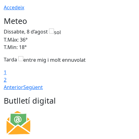
Accedeix
Meteo
Dissabte, 8 d’agost
D
T.Màx: 36°
T
T.Min: 18°
T
Tarda
1
2
Anterior
Següent
Butlletí digital