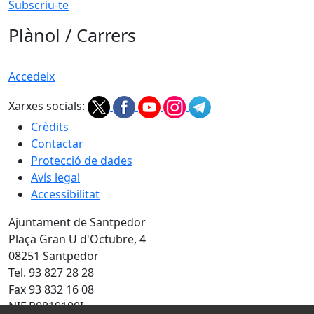
Subscriu-te
Plànol / Carrers
Accedeix
Xarxes socials:
Crèdits
Contactar
Protecció de dades
Avís legal
Accessibilitat
Ajuntament de Santpedor
Plaça Gran U d'Octubre, 4
08251 Santpedor
Tel. 93 827 28 28
Fax 93 832 16 08
NIF P0819100I