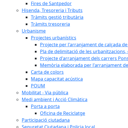
Fires de Santpedor
Hisenda, Tresoreria i Tributs
Tràmits gestió tributària
Tràmits tresoreria
Urbanisme
Projectes urbanístics
Projecte per l'arranjament de calçada de 
Pla de delimitació de les urbanitzacions, e
Projecte d'arranjament dels carrers Pons
Memòria elaborada per l'arranjament de 
Carta de colors
Mapa capacitat acústica
POUM
Mobilitat - Via pública
Medi ambient i Acció Climàtica
Porta a porta
Oficina de Reciclatge
Participació ciutadana
Seguretat Ciutadana i Policia local