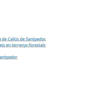
a de Callús de Santpedor.
uats en terrenys forestals
Santpedor