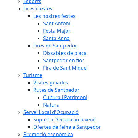
Esports
Fires i festes
Les nostres festes
Sant Antoni
Festa Major
Santa Anna
Fires de Santpedor
Dissabtes de plaça
Santpedor en flor
Fira de Sant Miquel
Turisme
Visites guiades
Rutes de Santpedor
Cultura i Patrimoni
Natura
Servei Local d'Ocupació
Suport a l'Ocupació Juvenil
Ofertes de feina a Santpedor
Promoció econòmica