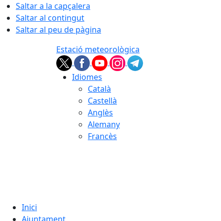
Saltar a la capçalera
Saltar al contingut
Saltar al peu de pàgina
Estació meteorològica
Idiomes
Català
Castellà
Anglès
Alemany
Francès
07.08.2026 | 15:10
Inici
Ajuntament