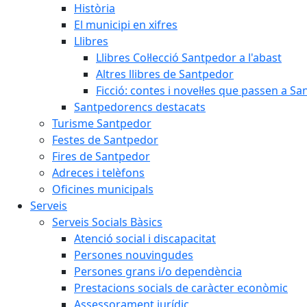
Història
El municipi en xifres
Llibres
Llibres Col·lecció Santpedor a l'abast
Altres llibres de Santpedor
Ficció: contes i novel·les que passen a S
Santpedorencs destacats
Turisme Santpedor
Festes de Santpedor
Fires de Santpedor
Adreces i telèfons
Oficines municipals
Serveis
Serveis Socials Bàsics
Atenció social i discapacitat
Persones nouvingudes
Persones grans i/o dependència
Prestacions socials de caràcter econòmic
Assessorament jurídic