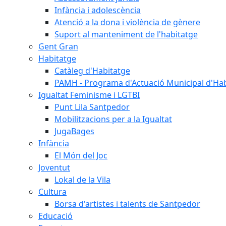
Infància i adolescència
Atenció a la dona i violència de gènere
Suport al manteniment de l'habitatge
Gent Gran
Habitatge
Catàleg d'Habitatge
PAMH - Programa d'Actuació Municipal d'Ha
Igualtat Feminisme i LGTBI
Punt Lila Santpedor
Mobilitzacions per a la Igualtat
JugaBages
Infància
El Món del Joc
Joventut
Lokal de la Vila
Cultura
Borsa d'artistes i talents de Santpedor
Educació