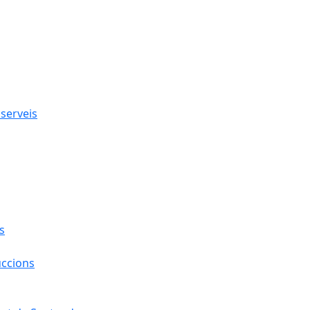
 serveis
s
uccions