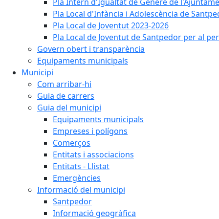
Pla Intern d'Igualtat de Gènere de l'Ajunta
Pla Local d'Infància i Adolescència de Santp
Pla Local de Joventut 2023-2026
Pla Local de Joventut de Santpedor per al pe
Govern obert i transparència
Equipaments municipals
Municipi
Com arribar-hi
Guia de carrers
Guia del municipi
Equipaments municipals
Empreses i polígons
Comerços
Entitats i associacions
Entitats - Llistat
Emergències
Informació del municipi
Santpedor
Informació geogràfica