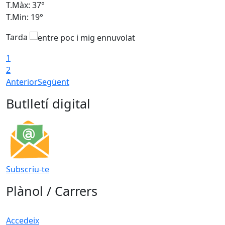
T.Màx: 37°
T
T.Min: 19°
T
Tarda
T
1
2
Anterior
Següent
Butlletí digital
Subscriu-te
Plànol / Carrers
Accedeix