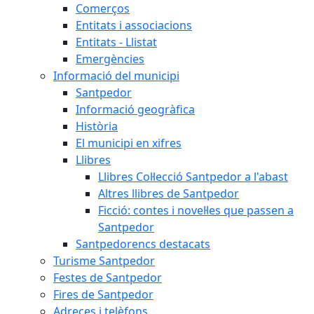
Comerços
Entitats i associacions
Entitats - Llistat
Emergències
Informació del municipi
Santpedor
Informació geogràfica
Història
El municipi en xifres
Llibres
Llibres Col·lecció Santpedor a l'abast
Altres llibres de Santpedor
Ficció: contes i novel·les que passen a
Santpedor
Santpedorencs destacats
Turisme Santpedor
Festes de Santpedor
Fires de Santpedor
Adreces i telèfons