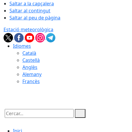
Saltar a la capçalera
Saltar al contingut
Saltar al peu de pàgina
Estació meteorològica
Idiomes
Català
Castellà
Anglès
Alemany
Francès
10.08.2026 | 07:57
Cercar:
Inici