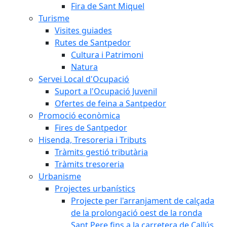
Fira de Sant Miquel
Turisme
Visites guiades
Rutes de Santpedor
Cultura i Patrimoni
Natura
Servei Local d'Ocupació
Suport a l'Ocupació Juvenil
Ofertes de feina a Santpedor
Promoció econòmica
Fires de Santpedor
Hisenda, Tresoreria i Tributs
Tràmits gestió tributària
Tràmits tresoreria
Urbanisme
Projectes urbanístics
Projecte per l'arranjament de calçada
de la prolongació oest de la ronda
Sant Pere fins a la carretera de Callús