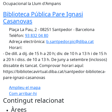
Ocupacional la Llum d'Ampans
Biblioteca Pública Pare Ignasi
Casanovas
Plaça La Pau, 2 - 08251 Santpedor - Barcelona
Telèfon:
93 832 04 80
Adreça electrònica:
b.santpedor.pic@diba.cat
Horari:
- De dill. a dij. de 15 h a 20 h; div. de 10 h a 13 h i de 15 h
a 20 h i diss. de 10 a 13 h. De juny a setembre (inclosos)
dissabte és tancat. Comprovar horari aquí:
https://bibliotecavirtual.diba.cat/santpedor-biblioteca-
pare-ignasi-casanovas
Amplieu el mapa
Com arribar-hi
Leaflet
| ©
OpenStreetMap
contributors
Contingut relacionat
+
Àrees
−