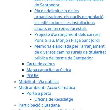
de Santpedor.
Pla de delimitació de les
urbanitzacions, els nuclis de població,
les edificacions i les instal·lacions
situats en terrenys forestals
Projecte d'arranjament dels carrers
Pons Grau. Monjo i Plaça Sant Jordi
Memòria elaborada per l'arranjament
de diversos camins rurals de titularitat
pública del terme de Santpedor
Carta de colors
Mapa capacitat acústica
POUM
Mobilitat - Via pública
Medi ambient i Acció Climàtica
Porta a porta
Oficina de Reciclatge
Participació ciutadana