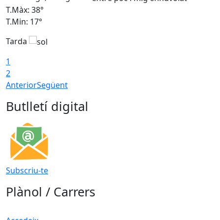
T.Màx: 38°
T
T.Min: 17°
T
Tarda
T
1
2
Anterior
Següent
Butlletí digital
Subscriu-te
Plànol / Carrers