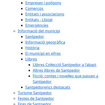
Empreses i polígons
Comerços
Entitats i associacions
Entitats - Llistat
Emergències
Informació del municipi
Santpedor
Informació geogràfica
Història
El municipi en xifres
Llibres
Llibres Col·lecció Santpedor a l'abast
Altres llibres de Santpedor
Ficció: contes i novel·les que passen a
Santpedor
Santpedorencs destacats
Turisme Santpedor
Festes de Santpedor
Fires de Santpedor