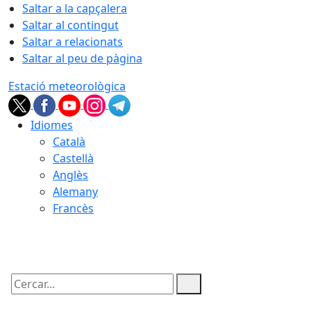
Saltar a la capçalera
Saltar al contingut
Saltar a relacionats
Saltar al peu de pàgina
Estació meteorològica
Idiomes
Català
Castellà
Anglès
Alemany
Francès
08.08.2026 | 13:45
Cercar: