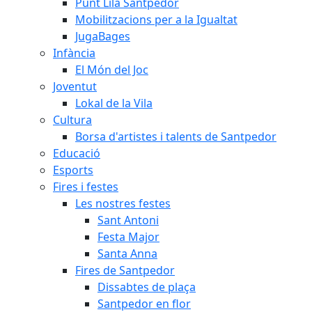
Punt Lila Santpedor
Mobilitzacions per a la Igualtat
JugaBages
Infància
El Món del Joc
Joventut
Lokal de la Vila
Cultura
Borsa d'artistes i talents de Santpedor
Educació
Esports
Fires i festes
Les nostres festes
Sant Antoni
Festa Major
Santa Anna
Fires de Santpedor
Dissabtes de plaça
Santpedor en flor