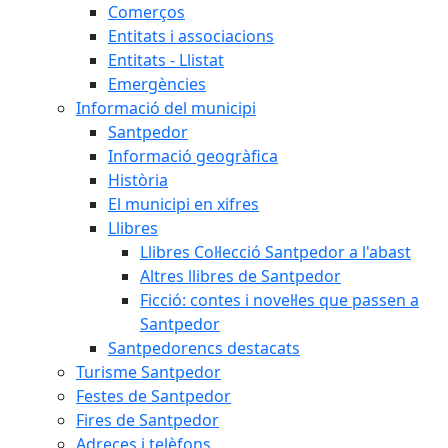
Comerços
Entitats i associacions
Entitats - Llistat
Emergències
Informació del municipi
Santpedor
Informació geogràfica
Història
El municipi en xifres
Llibres
Llibres Col·lecció Santpedor a l'abast
Altres llibres de Santpedor
Ficció: contes i novel·les que passen a
Santpedor
Santpedorencs destacats
Turisme Santpedor
Festes de Santpedor
Fires de Santpedor
Adreces i telèfons