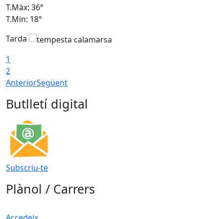
T.Màx: 36°
T
T.Min: 18°
T
Tarda
T
1
2
Anterior
Següent
Butlletí digital
Subscriu-te
Plànol / Carrers
Accedeix