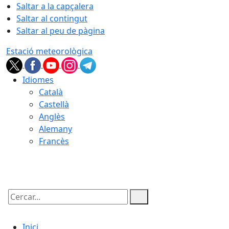
Saltar a la capçalera
Saltar al contingut
Saltar al peu de pàgina
Estació meteorològica
Idiomes
Català
Castellà
Anglès
Alemany
Francès
06.08.2026 | 06:44
Cercar:
Inici