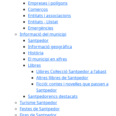
Empreses i polígons
Comerços
Entitats i associacions
Entitats - Llistat
Emergències
Informació del municipi
Santpedor
Informació geogràfica
Història
El municipi en xifres
Llibres
Llibres Col·lecció Santpedor a l'abast
Altres llibres de Santpedor
Ficció: contes i novel·les que passen a
Santpedor
Santpedorencs destacats
Turisme Santpedor
Festes de Santpedor
Fires de Santpedor