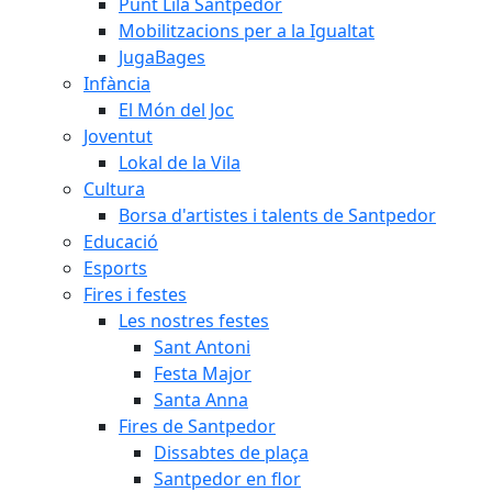
Punt Lila Santpedor
Mobilitzacions per a la Igualtat
JugaBages
Infància
El Món del Joc
Joventut
Lokal de la Vila
Cultura
Borsa d'artistes i talents de Santpedor
Educació
Esports
Fires i festes
Les nostres festes
Sant Antoni
Festa Major
Santa Anna
Fires de Santpedor
Dissabtes de plaça
Santpedor en flor