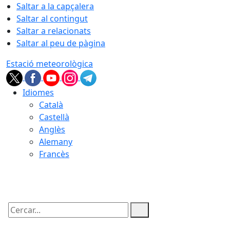
Saltar a la capçalera
Saltar al contingut
Saltar a relacionats
Saltar al peu de pàgina
Estació meteorològica
Idiomes
Català
Castellà
Anglès
Alemany
Francès
07.08.2026 | 04:23
Cercar: