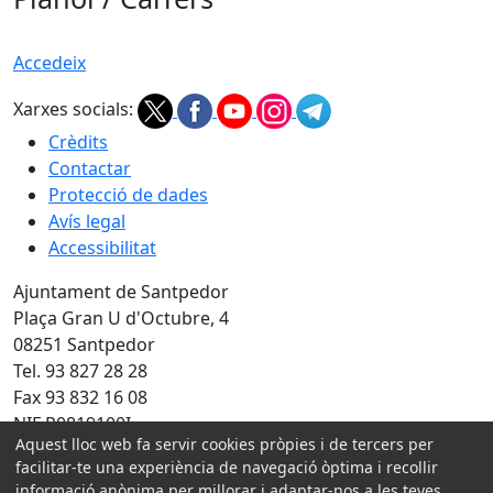
Accedeix
Xarxes socials:
Crèdits
Contactar
Protecció de dades
Avís legal
Accessibilitat
Ajuntament de Santpedor
Plaça Gran U d'Octubre, 4
08251 Santpedor
Tel. 93 827 28 28
Fax 93 832 16 08
NIF P0819100I
Aquest lloc web fa servir cookies pròpies i de tercers per
Amb la col·laboració de:
facilitar-te una experiència de navegació òptima i recollir
informació anònima per millorar i adaptar-nos a les teves