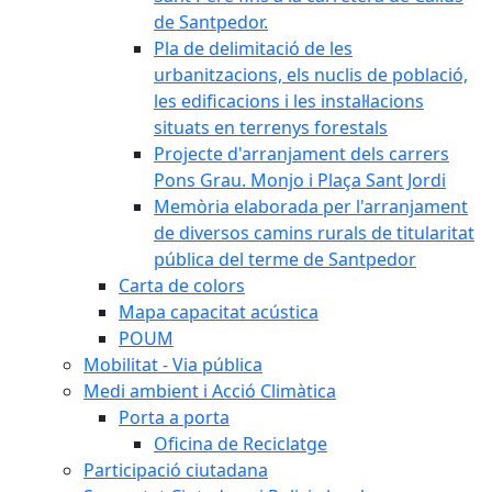
de Santpedor.
Pla de delimitació de les
urbanitzacions, els nuclis de població,
les edificacions i les instal·lacions
situats en terrenys forestals
Projecte d'arranjament dels carrers
Pons Grau. Monjo i Plaça Sant Jordi
Memòria elaborada per l'arranjament
de diversos camins rurals de titularitat
pública del terme de Santpedor
Carta de colors
Mapa capacitat acústica
POUM
Mobilitat - Via pública
Medi ambient i Acció Climàtica
Porta a porta
Oficina de Reciclatge
Participació ciutadana