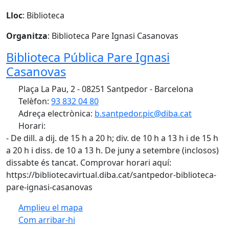
Lloc
: Biblioteca
Organitza
: Biblioteca Pare Ignasi Casanovas
Biblioteca Pública Pare Ignasi
Casanovas
Plaça La Pau, 2 - 08251 Santpedor - Barcelona
Telèfon:
93 832 04 80
Adreça electrònica:
b.santpedor.pic@diba.cat
Horari:
- De dill. a dij. de 15 h a 20 h; div. de 10 h a 13 h i de 15 h
a 20 h i diss. de 10 a 13 h. De juny a setembre (inclosos)
dissabte és tancat. Comprovar horari aquí:
https://bibliotecavirtual.diba.cat/santpedor-biblioteca-
pare-ignasi-casanovas
Amplieu el mapa
Com arribar-hi
Leaflet
| ©
OpenStreetMap
contributors