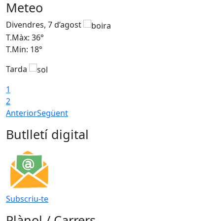
Meteo
Divendres, 7 d’agost
D
T.Màx: 36°
T
T.Min: 18°
T
Tarda
T
1
2
Anterior
Següent
Butlletí digital
Subscriu-te
Plànol / Carrers