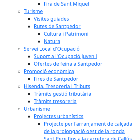
Fira de Sant Miquel
Turisme
Visites guiades
Rutes de Santpedor
Cultura i Patrimoni
Natura
Servei Local d'Ocupació
Suport a l'Ocupació Juvenil
Ofertes de feina a Santpedor
Promoció econòmica
Fires de Santpedor
Hisenda, Tresoreria i Tributs
Tràmits gestió tributària
Tràmits tresoreria
Urbanisme
Projectes urbanístics
Projecte per l'arranjament de calçada
de la prolongació oest de la ronda
Sant Pere fins a la carretera de Callús