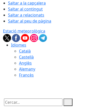
Saltar a la capçalera
Saltar al contingut
Saltar a relacionats
Saltar al peu de pàgina
Estació meteorològica
Idiomes
Català
Castellà
Anglès
Alemany
Francès
07.08.2026 | 19:40
Cercar: