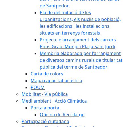
de Santpedor.
Pla de delimitació de les
urbanitzacions, els nuclis de població,
les edificacions i les instal·lacions
situats en terrenys forestals
Projecte d'arranjament dels carrers
Pons Grau. Monjo i Plaça Sant Jordi
Memòria elaborada per l'arranjament
de diversos camins rurals de titularitat
pública del terme de Santpedor
Carta de colors
Mapa capacitat acústica
POUM
Mobilitat - Via pública
Medi ambient i Acció Climàtica
Porta a porta
Oficina de Reciclatge
Participació ciutadana