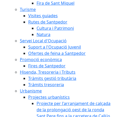
Fira de Sant Miquel
Turisme
Visites guiades
Rutes de Santpedor
Cultura i Patrimoni
Natura
Servei Local d'Ocupació
Suport a l'Ocupació Juvenil
Ofertes de feina a Santpedor
Promoció econòmica
Fires de Santpedor
Hisenda, Tresoreria i Tributs
Tràmits gestió tributària
Tràmits tresoreria
Urbanisme
Projectes urbanístics
Projecte per l'arranjament de calçada
de la prolongació oest de la ronda
Sant Pere fins a la carretera de Callús