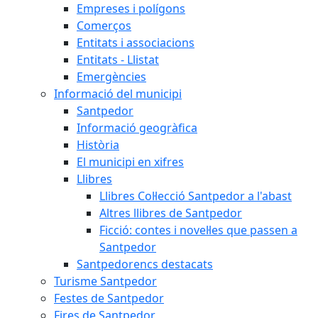
Empreses i polígons
Comerços
Entitats i associacions
Entitats - Llistat
Emergències
Informació del municipi
Santpedor
Informació geogràfica
Història
El municipi en xifres
Llibres
Llibres Col·lecció Santpedor a l'abast
Altres llibres de Santpedor
Ficció: contes i novel·les que passen a
Santpedor
Santpedorencs destacats
Turisme Santpedor
Festes de Santpedor
Fires de Santpedor