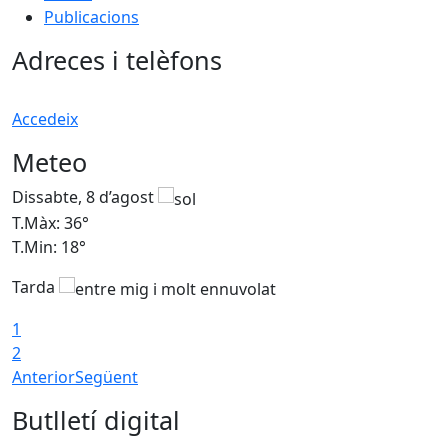
Publicacions
Adreces i telèfons
Accedeix
Meteo
Dissabte, 8 d’agost
D
T.Màx: 36°
T
T.Min: 18°
T
Tarda
1
2
Anterior
Següent
Butlletí digital