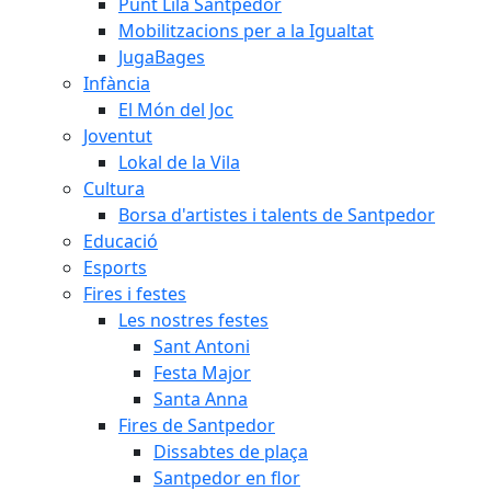
Punt Lila Santpedor
Mobilitzacions per a la Igualtat
JugaBages
Infància
El Món del Joc
Joventut
Lokal de la Vila
Cultura
Borsa d'artistes i talents de Santpedor
Educació
Esports
Fires i festes
Les nostres festes
Sant Antoni
Festa Major
Santa Anna
Fires de Santpedor
Dissabtes de plaça
Santpedor en flor