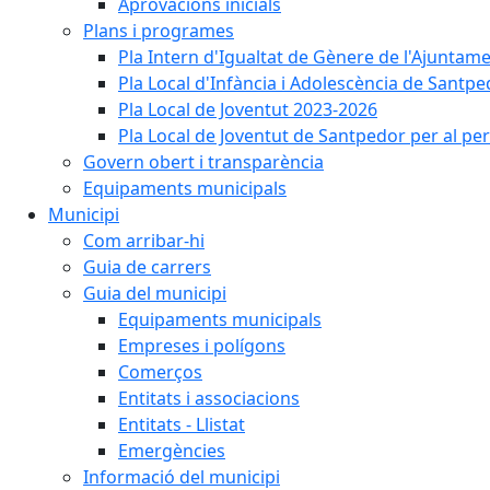
Aprovacions inicials
Plans i programes
Pla Intern d'Igualtat de Gènere de l'Ajunta
Pla Local d'Infància i Adolescència de Santp
Pla Local de Joventut 2023-2026
Pla Local de Joventut de Santpedor per al pe
Govern obert i transparència
Equipaments municipals
Municipi
Com arribar-hi
Guia de carrers
Guia del municipi
Equipaments municipals
Empreses i polígons
Comerços
Entitats i associacions
Entitats - Llistat
Emergències
Informació del municipi