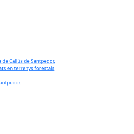
a de Callús de Santpedor.
uats en terrenys forestals
Santpedor