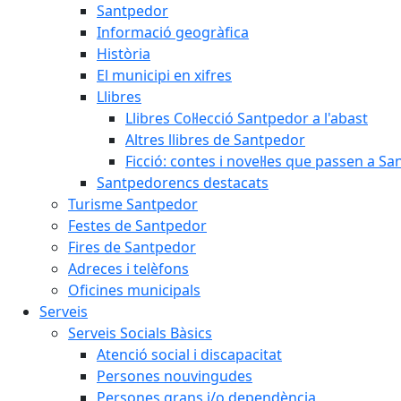
Santpedor
Informació geogràfica
Història
El municipi en xifres
Llibres
Llibres Col·lecció Santpedor a l'abast
Altres llibres de Santpedor
Ficció: contes i novel·les que passen a S
Santpedorencs destacats
Turisme Santpedor
Festes de Santpedor
Fires de Santpedor
Adreces i telèfons
Oficines municipals
Serveis
Serveis Socials Bàsics
Atenció social i discapacitat
Persones nouvingudes
Persones grans i/o dependència