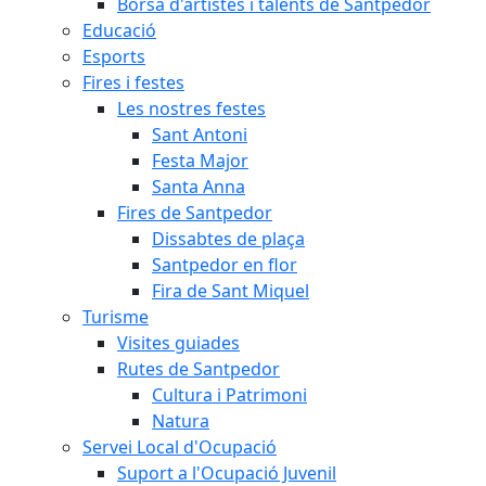
Borsa d'artistes i talents de Santpedor
Educació
Esports
Fires i festes
Les nostres festes
Sant Antoni
Festa Major
Santa Anna
Fires de Santpedor
Dissabtes de plaça
Santpedor en flor
Fira de Sant Miquel
Turisme
Visites guiades
Rutes de Santpedor
Cultura i Patrimoni
Natura
Servei Local d'Ocupació
Suport a l'Ocupació Juvenil