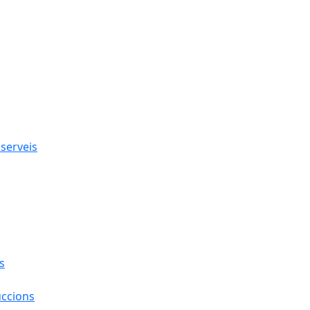
 serveis
s
uccions