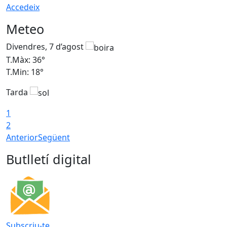
Accedeix
Meteo
Divendres, 7 d’agost
D
T.Màx: 36°
T
T.Min: 18°
T
Tarda
T
1
2
Anterior
Següent
Butlletí digital
Subscriu-te