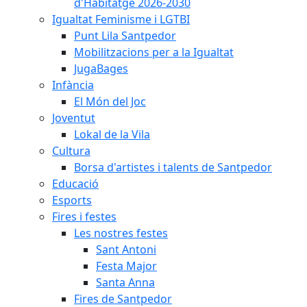
d'Habitatge 2026-2030
Igualtat Feminisme i LGTBI
Punt Lila Santpedor
Mobilitzacions per a la Igualtat
JugaBages
Infància
El Món del Joc
Joventut
Lokal de la Vila
Cultura
Borsa d'artistes i talents de Santpedor
Educació
Esports
Fires i festes
Les nostres festes
Sant Antoni
Festa Major
Santa Anna
Fires de Santpedor