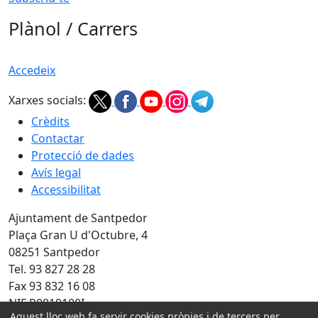
Plànol / Carrers
Accedeix
Xarxes socials:
Crèdits
Contactar
Protecció de dades
Avís legal
Accessibilitat
Ajuntament de Santpedor
Plaça Gran U d'Octubre, 4
08251 Santpedor
Tel. 93 827 28 28
Fax 93 832 16 08
NIF P0819100I
Aquest lloc web fa servir cookies pròpies i de tercers per